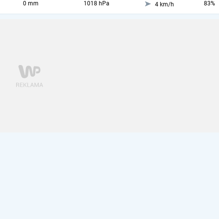
0 mm
1018 hPa
83%
4 km/h