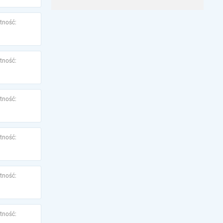
tność:
tność:
tność:
tność:
tność:
tność: