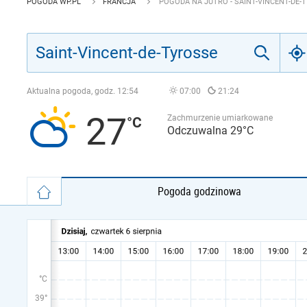
POGODA WP.PL
FRANCJA
POGODA NA JUTRO - SAINT-VINCENT-DE-
Aktualna pogoda, godz.
12:54
07:00
21:24
27
Zachmurzenie umiarkowane
Odczuwalna 29°C
Pogoda godzinowa
°C
39°