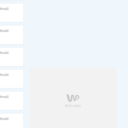
tność:
tność:
tność:
tność:
tność:
tność: