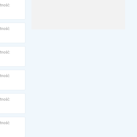
tność:
tność:
tność:
tność:
tność:
tność: