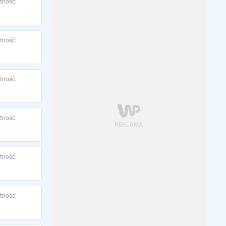
tność:
tność:
tność:
tność:
tność:
tność: