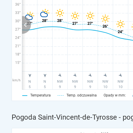
36°
33°
30°
27°
24°
21°
18°
15°
km/h
Temperatura
Temp. odczuwalna
Opady w mm:
Pogoda Saint-Vincent-de-Tyrosse - po