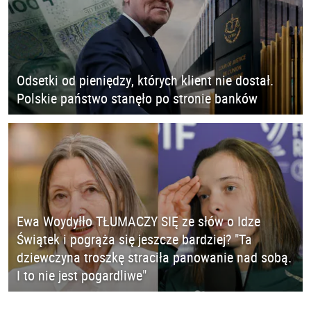
Odsetki od pieniędzy, których klient nie dostał.
Polskie państwo stanęło po stronie banków
Ewa Woydyłło TŁUMACZY SIĘ ze słów o Idze
Świątek i pogrąża się jeszcze bardziej? "Ta
dziewczyna troszkę straciła panowanie nad sobą.
I to nie jest pogardliwe"