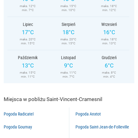
maks. 12°C
maks. 15°C
maks. 18°C
min. 7°C
min. 10°C
min. 12°C
Lipiec
Sierpień
Wrzesień
17°C
18°C
16°C
maks. 20°C
maks. 20°C
maks. 18°C
min. 15°C
min. 15°C
min. 13°C
Październik
Listopad
Grudzień
13°C
9°C
6°C
maks. 15°C
maks. 11°C
maks. 8°C
min. 11°C
min. 7°C
min. 4°C
Miejsca w pobliżu Saint-Vincent-Cramesnil
Pogoda Radicatel
Pogoda Anxtot
Pogoda Gournay
Pogoda Saint-Jean-de-Folleville