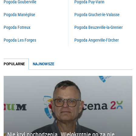
Pogoda Gouberville
Pogoda Puy-Varin
Pogoda Manéglise
Pogoda Gruchet-le-Valasse
Pogoda Fotreux
Pogoda Beuzeville-la-Grenier
Pogoda Les Forges
Pogoda Angerville-l’Orcher
POPULARNE
NAJNOWSZE
Nie krył pochodzenia. Wielokrotnie go za nie