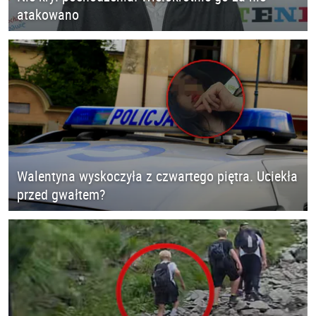
atakowano
Walentyna wyskoczyła z czwartego piętra. Uciekła
przed gwałtem?