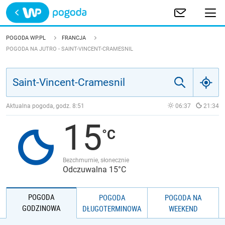
Trwa ładowanie
POLSKA
POGODA WP.PL
FRANCJA
POGODA NA JUTRO - SAINT-VINCENT-CRAMESNIL
EUROPA
ŚWIAT
Aktualna pogoda, godz.
8:51
06:37
21:34
JAKOŚĆ POWIETRZA
15
Bezchmurnie, słonecznie
Odczuwalna 15°C
POGODA
POGODA
POGODA NA
GODZINOWA
DŁUGOTERMINOWA
WEEKEND