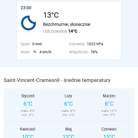
23:00
13°C
Bezchmurnie, słonecznie
Odczuwalna
14°C
Opad:
0 mm
Ciśnienie:
1023 hPa
Wiatr:
4 km/h
Wilgotność:
76%
Saint-Vincent-Cramesnil - średnie temperatury
Styczeń
Luty
Marzec
6°C
6°C
8°C
maks. 8°C
maks. 8°C
maks. 10°C
min. 4°C
min. 4°C
min. 5°C
Kwiecień
Maj
Czerwiec
10°C
13°C
15°C