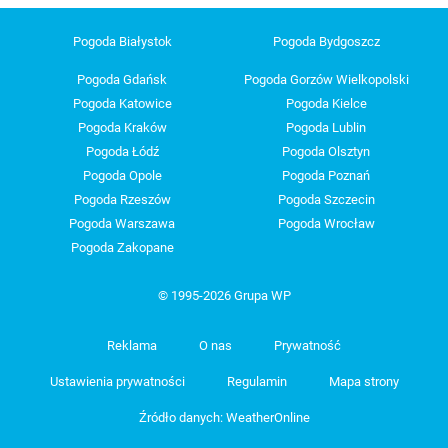
Pogoda Białystok
Pogoda Bydgoszcz
Pogoda Gdańsk
Pogoda Gorzów Wielkopolski
Pogoda Katowice
Pogoda Kielce
Pogoda Kraków
Pogoda Lublin
Pogoda Łódź
Pogoda Olsztyn
Pogoda Opole
Pogoda Poznań
Pogoda Rzeszów
Pogoda Szczecin
Pogoda Warszawa
Pogoda Wrocław
Pogoda Zakopane
© 1995-2026 Grupa WP
Reklama
O nas
Prywatność
Ustawienia prywatności
Regulamin
Mapa strony
Źródło danych: WeatherOnline