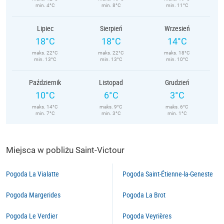
min. 4°C
min. 8°C
min. 11°C
Lipiec
Sierpień
Wrzesień
18°C
18°C
14°C
maks. 22°C
maks. 22°C
maks. 18°C
min. 13°C
min. 13°C
min. 10°C
Październik
Listopad
Grudzień
10°C
6°C
3°C
maks. 14°C
maks. 9°C
maks. 6°C
min. 7°C
min. 3°C
min. 1°C
Miejsca w pobliżu Saint-Victour
Pogoda La Vialatte
Pogoda Saint-Étienne-la-Geneste
Pogoda Margerides
Pogoda La Brot
Pogoda Le Verdier
Pogoda Veyrières