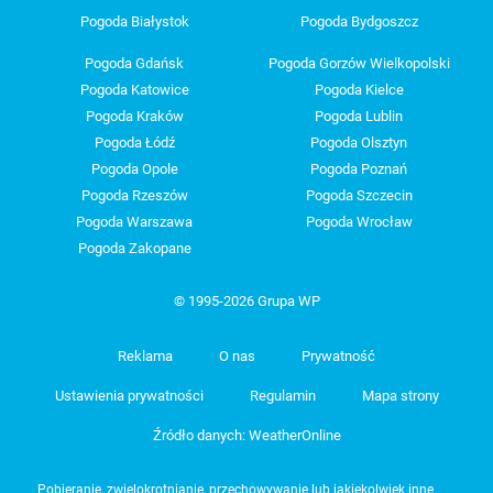
Pogoda Białystok
Pogoda Bydgoszcz
Pogoda Gdańsk
Pogoda Gorzów Wielkopolski
Pogoda Katowice
Pogoda Kielce
Pogoda Kraków
Pogoda Lublin
Pogoda Łódź
Pogoda Olsztyn
Pogoda Opole
Pogoda Poznań
Pogoda Rzeszów
Pogoda Szczecin
Pogoda Warszawa
Pogoda Wrocław
Pogoda Zakopane
© 1995-2026 Grupa WP
Reklama
O nas
Prywatność
Ustawienia prywatności
Regulamin
Mapa strony
Źródło danych: WeatherOnline
Pobieranie, zwielokrotnianie, przechowywanie lub jakiekolwiek inne