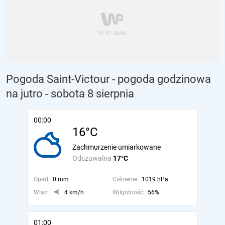
Pogoda Saint-Victour - pogoda godzinowa
na jutro
- sobota 8 sierpnia
00:00
16°C
Zachmurzenie umiarkowane
Odczuwalna
17°C
Opad:
0 mm
Ciśnienie:
1019 hPa
Wiatr:
4 km/h
Wilgotność:
56%
01:00