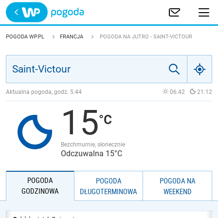
Trwa ładowanie
POLSKA
POGODA WP.PL
FRANCJA
POGODA NA JUTRO - SAINT-VICTOUR
EUROPA
ŚWIAT
Aktualna pogoda, godz.
5:44
06:42
21:12
15
JAKOŚĆ POWIETRZA
Bezchmurnie, słonecznie
Odczuwalna 15°C
POGODA
POGODA
POGODA NA
GODZINOWA
DŁUGOTERMINOWA
WEEKEND