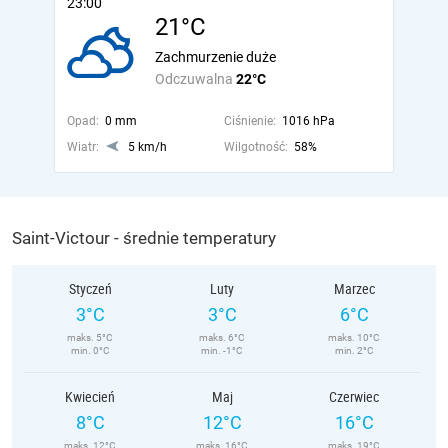
23:00
21°C
Zachmurzenie duże
Odczuwalna
22°C
Opad:
0 mm
Ciśnienie:
1016 hPa
Wiatr:
5 km/h
Wilgotność:
58%
Saint-Victour - średnie temperatury
Styczeń
Luty
Marzec
3°C
3°C
6°C
maks. 5°C
maks. 6°C
maks. 10°C
min. 0°C
min. -1°C
min. 2°C
Kwiecień
Maj
Czerwiec
8°C
12°C
16°C
maks. 12°C
maks. 16°C
maks. 19°C