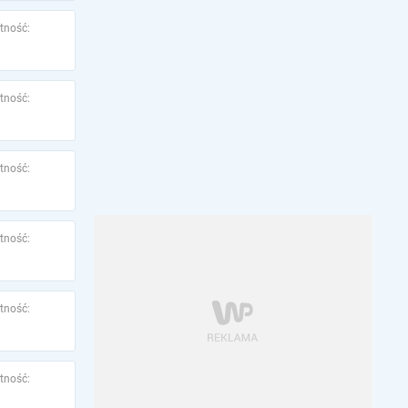
tność:
tność:
tność:
tność:
tność:
tność: