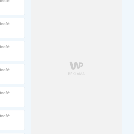
tność:
tność:
tność:
tność:
tność:
tność: