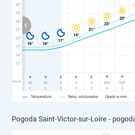
32°
29°
26°
23°
20°
17°
14°
11°
km/h
Temperatura
Temp. odczuwalna
Opady w mm:
Pogoda Saint-Victor-sur-Loire - pogod