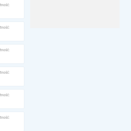
tność:
tność:
tność:
tność:
tność:
tność: