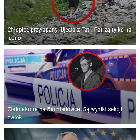
Chłopiec przyłapany. Ujęcia z Tatr. Patrzą tylko na
jedno
Ciało aktora na Bachledówce. Są wyniki sekcji
zwłok