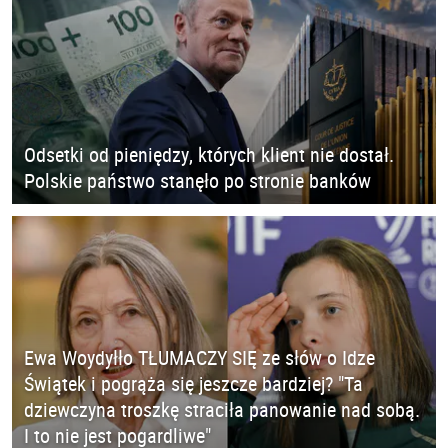
Odsetki od pieniędzy, których klient nie dostał.
Polskie państwo stanęło po stronie banków
Ewa Woydyłło TŁUMACZY SIĘ ze słów o Idze
Świątek i pogrąża się jeszcze bardziej? "Ta
dziewczyna troszkę straciła panowanie nad sobą.
I to nie jest pogardliwe"