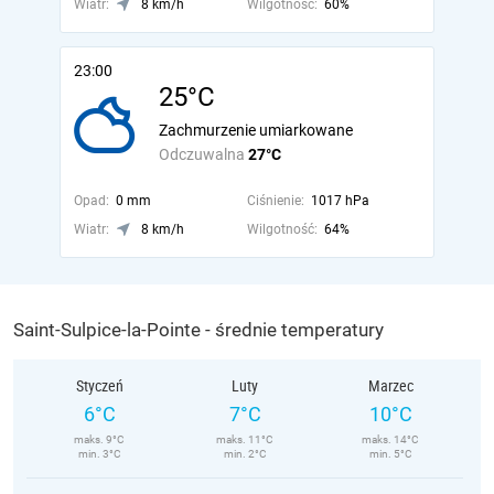
Wiatr:
8 km/h
Wilgotność:
60%
23:00
25°C
Zachmurzenie umiarkowane
Odczuwalna
27°C
Opad:
0 mm
Ciśnienie:
1017 hPa
Wiatr:
8 km/h
Wilgotność:
64%
Saint-Sulpice-la-Pointe - średnie temperatury
Styczeń
Luty
Marzec
6°C
7°C
10°C
maks. 9°C
maks. 11°C
maks. 14°C
min. 3°C
min. 2°C
min. 5°C