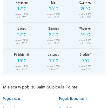
Kwiecień
Maj
Czerwiec
12°C
16°C
20°C
maks. 17°C
maks. 21°C
maks. 25°C
min. 7°C
min. 11°C
min. 14°C
Lipiec
Sierpień
Wrzesień
22°C
22°C
19°C
maks. 27°C
maks. 27°C
maks. 23°C
min. 17°C
min. 17°C
min. 14°C
Październik
Listopad
Grudzień
15°C
10°C
7°C
maks. 19°C
maks. 13°C
maks. 10°C
min. 11°C
min. 6°C
min. 3°C
Miejsca w pobliżu Saint-Sulpice-la-Pointe
Pogoda Azas
Pogoda Roquemaure