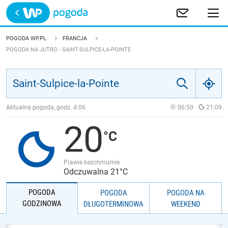
Trwa ładowanie
POLSKA
POGODA WP.PL
FRANCJA
POGODA NA JUTRO - SAINT-SULPICE-LA-POINTE
EUROPA
ŚWIAT
Aktualna pogoda, godz.
4:06
06:50
21:09
JAKOŚĆ POWIETRZA
20
Prawie bezchmurnie
Odczuwalna 21°C
POGODA
POGODA
POGODA NA
GODZINOWA
DŁUGOTERMINOWA
WEEKEND