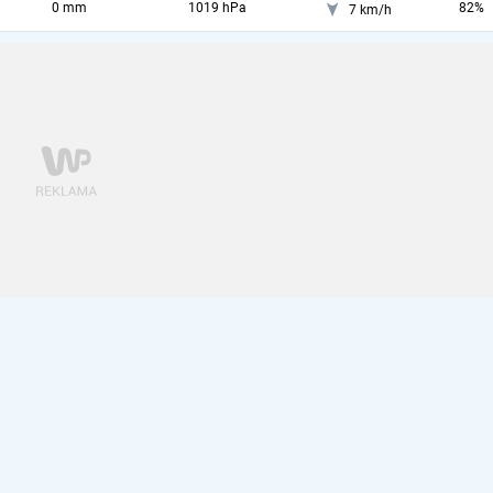
0 mm
1019 hPa
82%
7 km/h