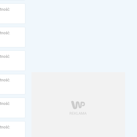
tność:
tność:
tność:
tność:
tność:
tność: