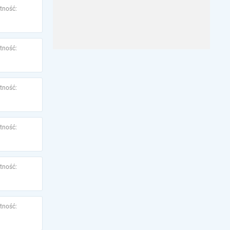
tność:
tność:
tność:
tność:
tność:
tność: