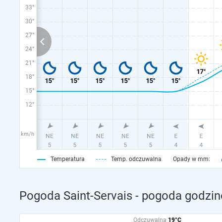
33°
30°
27°
24°
21°
18°
15°
12°
km/h
Temperatura
Temp. odczuwalna
Opady w mm:
Pogoda Saint-Servais - pogoda godzin
Odczuwalna
19°C