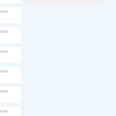
tność:
tność:
tność:
tność:
tność:
tność: