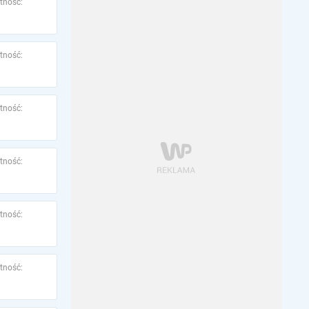
tność:
tność:
tność:
tność:
tność:
tność: