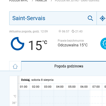
POGODA WP.PL
FRANCJA
POGODA NA JUTRO - SAINT-SERVAIS
Aktualna pogoda, godz.
12:09
06:57
21:43
15
Prawie bezchmurnie
Odczuwalna 15°C
Pogoda godzinowa
°C
36°