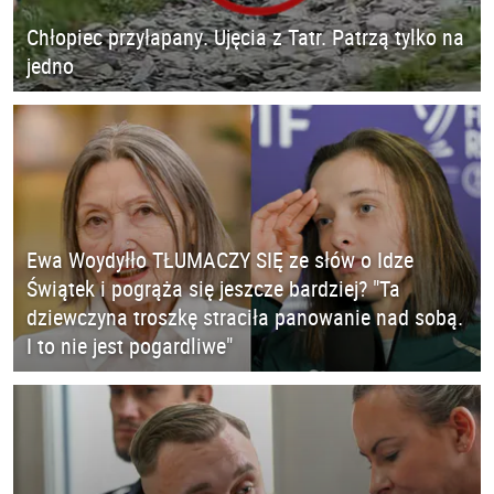
Chłopiec przyłapany. Ujęcia z Tatr. Patrzą tylko na
jedno
Ewa Woydyłło TŁUMACZY SIĘ ze słów o Idze
Świątek i pogrąża się jeszcze bardziej? "Ta
dziewczyna troszkę straciła panowanie nad sobą.
I to nie jest pogardliwe"