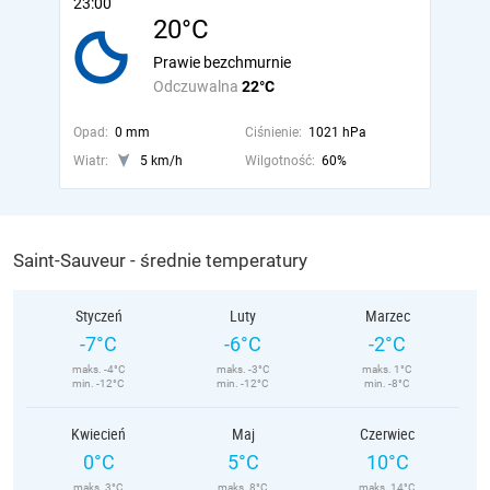
23:00
20°C
Prawie bezchmurnie
Odczuwalna
22°C
Opad:
0 mm
Ciśnienie:
1021 hPa
Wiatr:
5 km/h
Wilgotność:
60%
Saint-Sauveur - średnie temperatury
Styczeń
Luty
Marzec
-7°C
-6°C
-2°C
maks. -4°C
maks. -3°C
maks. 1°C
min. -12°C
min. -12°C
min. -8°C
Kwiecień
Maj
Czerwiec
0°C
5°C
10°C
maks. 3°C
maks. 8°C
maks. 14°C