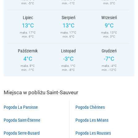
min. -5°C
min. -1°C
min. 3°C
Lipiec
Sierpień
Wrzesień
13°C
13°C
9°C
maks. 17°C
maks. 17°C
maks. 13°C
min. 6°C
min. 6°C
min. 3°C
Październik
Listopad
Grudzień
4°C
-3°C
-7°C
maks. 8°C
maks. 1°C
maks. -4°C
min. -1°C
min. -8°C
min. -12°C
Miejsca w pobliżu Saint-Sauveur
Pogoda La Paroisse
Pogoda Chérines
Pogoda Saint-Étienne
Pogoda Les Méans
Pogoda Serre-Busard
Pogoda Les Rousses