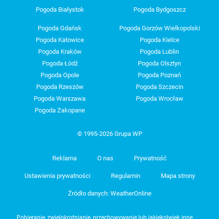
Pogoda Białystok
Pogoda Bydgoszcz
Pogoda Gdańsk
Pogoda Gorzów Wielkopolski
Pogoda Katowice
Pogoda Kielce
Pogoda Kraków
Pogoda Lublin
Pogoda Łódź
Pogoda Olsztyn
Pogoda Opole
Pogoda Poznań
Pogoda Rzeszów
Pogoda Szczecin
Pogoda Warszawa
Pogoda Wrocław
Pogoda Zakopane
© 1995-2026 Grupa WP
Reklama
O nas
Prywatność
Ustawienia prywatności
Regulamin
Mapa strony
Źródło danych: WeatherOnline
Pobieranie, zwielokrotnianie, przechowywanie lub jakiekolwiek inne