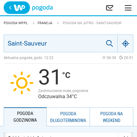
Trwa ładowanie
POLSKA
POGODA WP.PL
FRANCJA
POGODA NA JUTRO - SAINT-SAUVEUR
EUROPA
ŚWIAT
Aktualna pogoda, godz.
12:22
06:30
20:51
31
JAKOŚĆ POWIETRZA
Zachmurzenie małe, pogodnie
Odczuwalna 34°C
POGODA
POGODA
POGODA NA
GODZINOWA
DŁUGOTERMINOWA
WEEKEND