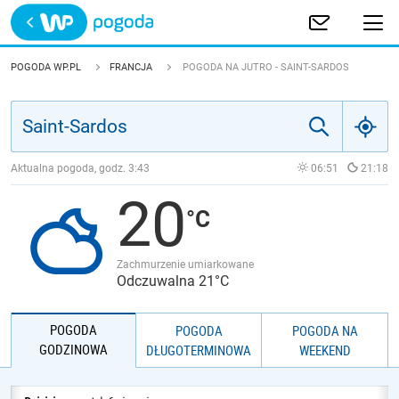
Trwa ładowanie
POLSKA
POGODA WP.PL
FRANCJA
POGODA NA JUTRO - SAINT-SARDOS
EUROPA
ŚWIAT
Aktualna pogoda, godz.
3:43
06:51
21:18
20
JAKOŚĆ POWIETRZA
Zachmurzenie umiarkowane
Odczuwalna 21°C
POGODA
POGODA
POGODA NA
GODZINOWA
DŁUGOTERMINOWA
WEEKEND