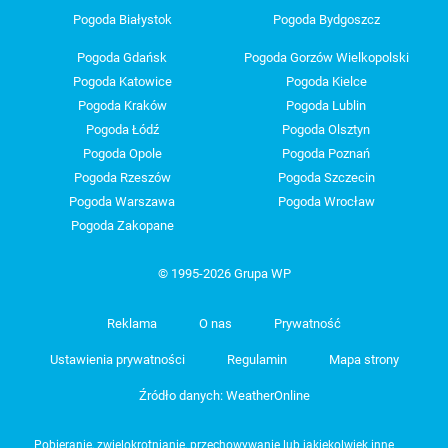
Pogoda Białystok
Pogoda Bydgoszcz
Pogoda Gdańsk
Pogoda Gorzów Wielkopolski
Pogoda Katowice
Pogoda Kielce
Pogoda Kraków
Pogoda Lublin
Pogoda Łódź
Pogoda Olsztyn
Pogoda Opole
Pogoda Poznań
Pogoda Rzeszów
Pogoda Szczecin
Pogoda Warszawa
Pogoda Wrocław
Pogoda Zakopane
© 1995-2026 Grupa WP
Reklama
O nas
Prywatność
Ustawienia prywatności
Regulamin
Mapa strony
Źródło danych: WeatherOnline
Pobieranie, zwielokrotnianie, przechowywanie lub jakiekolwiek inne