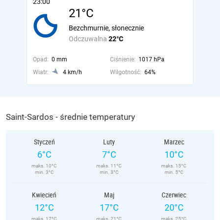
23:00
21°C
Bezchmurnie, słonecznie
Odczuwalna
22°C
Opad:
0 mm
Ciśnienie:
1017 hPa
Wiatr:
4 km/h
Wilgotność:
64%
Saint-Sardos - średnie temperatury
Styczeń
Luty
Marzec
6°C
7°C
10°C
maks. 10°C
maks. 11°C
maks. 15°C
min. 3°C
min. 3°C
min. 5°C
Kwiecień
Maj
Czerwiec
12°C
17°C
20°C
maks. 17°C
maks. 21°C
maks. 25°C