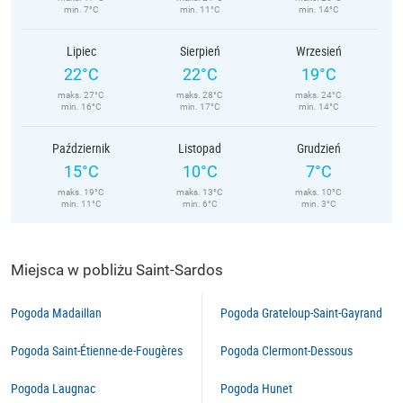
min. 7°C
min. 11°C
min. 14°C
Lipiec
Sierpień
Wrzesień
22°C
22°C
19°C
maks. 27°C
maks. 28°C
maks. 24°C
min. 16°C
min. 17°C
min. 14°C
Październik
Listopad
Grudzień
15°C
10°C
7°C
maks. 19°C
maks. 13°C
maks. 10°C
min. 11°C
min. 6°C
min. 3°C
Miejsca w pobliżu Saint-Sardos
Pogoda Madaillan
Pogoda Grateloup-Saint-Gayrand
Pogoda Saint-Étienne-de-Fougères
Pogoda Clermont-Dessous
Pogoda Laugnac
Pogoda Hunet