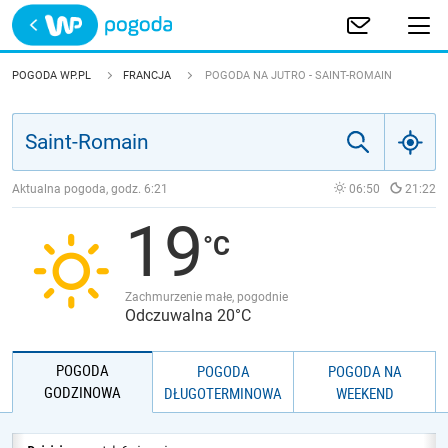
Trwa ładowanie
POLSKA
POGODA WP.PL
FRANCJA
POGODA NA JUTRO - SAINT-ROMAIN
EUROPA
ŚWIAT
Aktualna pogoda, godz.
6:21
06:50
21:22
19
JAKOŚĆ POWIETRZA
Zachmurzenie małe, pogodnie
Odczuwalna 20°C
POGODA
POGODA
POGODA NA
GODZINOWA
DŁUGOTERMINOWA
WEEKEND