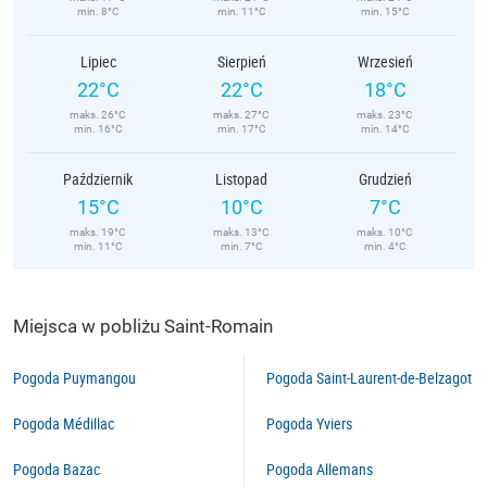
min. 8°C
min. 11°C
min. 15°C
Lipiec
Sierpień
Wrzesień
22°C
22°C
18°C
maks. 26°C
maks. 27°C
maks. 23°C
min. 16°C
min. 17°C
min. 14°C
Październik
Listopad
Grudzień
15°C
10°C
7°C
maks. 19°C
maks. 13°C
maks. 10°C
min. 11°C
min. 7°C
min. 4°C
Miejsca w pobliżu Saint-Romain
Pogoda Puymangou
Pogoda Saint-Laurent-de-Belzagot
Pogoda Médillac
Pogoda Yviers
Pogoda Bazac
Pogoda Allemans