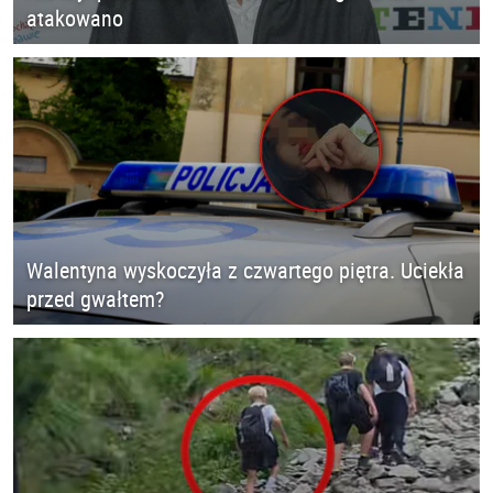
atakowano
Walentyna wyskoczyła z czwartego piętra. Uciekła
przed gwałtem?