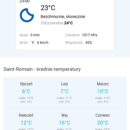
23:00
23°C
Bezchmurnie, słonecznie
Odczuwalna
24°C
Opad:
0 mm
Ciśnienie:
1017 hPa
Wiatr:
6 km/h
Wilgotność:
45%
Saint-Romain - średnie temperatury
Styczeń
Luty
Marzec
6°C
7°C
10°C
maks. 10°C
maks. 11°C
maks. 14°C
min. 3°C
min. 3°C
min. 5°C
Kwiecień
Maj
Czerwiec
12°C
16°C
20°C
maks. 17°C
maks. 21°C
maks. 24°C