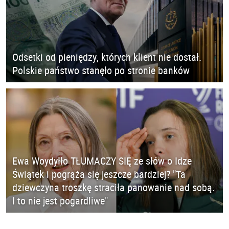
Odsetki od pieniędzy, których klient nie dostał.
Polskie państwo stanęło po stronie banków
Ewa Woydyłło TŁUMACZY SIĘ ze słów o Idze
Świątek i pogrąża się jeszcze bardziej? "Ta
dziewczyna troszkę straciła panowanie nad sobą.
I to nie jest pogardliwe"