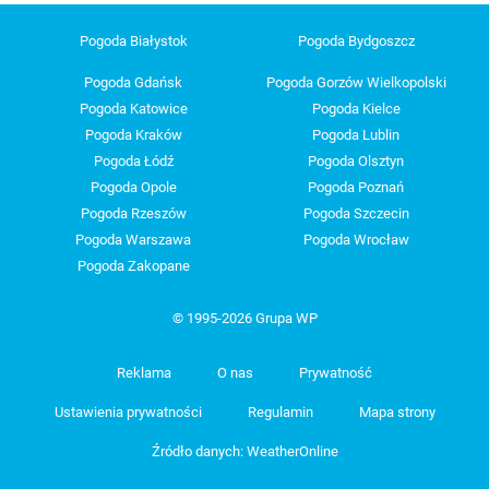
Pogoda Białystok
Pogoda Bydgoszcz
Pogoda Gdańsk
Pogoda Gorzów Wielkopolski
Pogoda Katowice
Pogoda Kielce
Pogoda Kraków
Pogoda Lublin
Pogoda Łódź
Pogoda Olsztyn
Pogoda Opole
Pogoda Poznań
Pogoda Rzeszów
Pogoda Szczecin
Pogoda Warszawa
Pogoda Wrocław
Pogoda Zakopane
© 1995-2026 Grupa WP
Reklama
O nas
Prywatność
Ustawienia prywatności
Regulamin
Mapa strony
Źródło danych: WeatherOnline