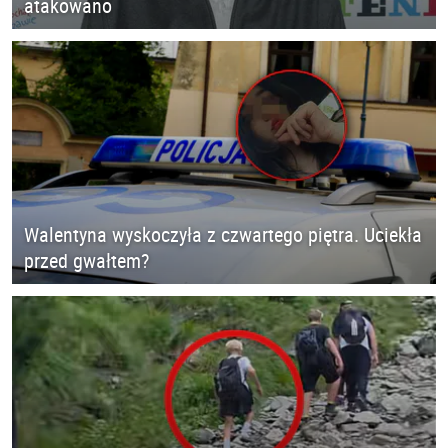
atakowano
Walentyna wyskoczyła z czwartego piętra. Uciekła
przed gwałtem?