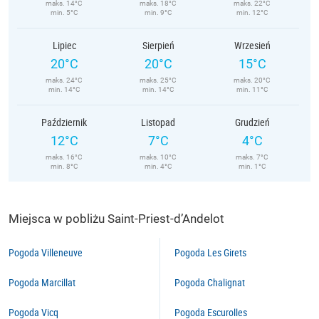
maks. 14°C
maks. 18°C
maks. 22°C
min. 5°C
min. 9°C
min. 12°C
Lipiec
Sierpień
Wrzesień
20°C
20°C
15°C
maks. 24°C
maks. 25°C
maks. 20°C
min. 14°C
min. 14°C
min. 11°C
Październik
Listopad
Grudzień
12°C
7°C
4°C
maks. 16°C
maks. 10°C
maks. 7°C
min. 8°C
min. 4°C
min. 1°C
Miejsca w pobliżu Saint-Priest-d’Andelot
Pogoda Villeneuve
Pogoda Les Girets
Pogoda Marcillat
Pogoda Chalignat
Pogoda Vicq
Pogoda Escurolles