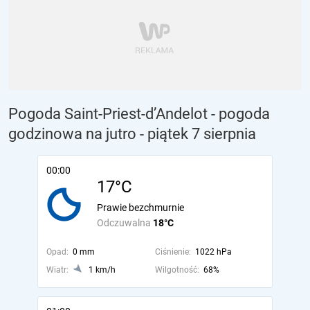
Pogoda Saint-Priest-d’Andelot - pogoda
godzinowa na jutro
- piątek 7 sierpnia
00:00
17°C
Prawie bezchmurnie
Odczuwalna
18°C
Opad:
0 mm
Ciśnienie:
1022 hPa
Wiatr:
1 km/h
Wilgotność:
68%