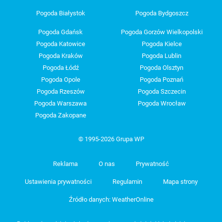
Pogoda Białystok
Pogoda Bydgoszcz
Pogoda Gdańsk
Pogoda Gorzów Wielkopolski
Pogoda Katowice
Pogoda Kielce
Pogoda Kraków
Pogoda Lublin
Pogoda Łódź
Pogoda Olsztyn
Pogoda Opole
Pogoda Poznań
Pogoda Rzeszów
Pogoda Szczecin
Pogoda Warszawa
Pogoda Wrocław
Pogoda Zakopane
© 1995-2026 Grupa WP
Reklama
O nas
Prywatność
Ustawienia prywatności
Regulamin
Mapa strony
Źródło danych: WeatherOnline