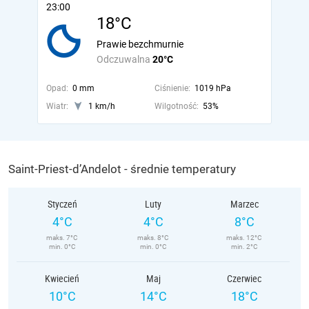
23:00
18°C
Prawie bezchmurnie
Odczuwalna
20°C
Opad:
0 mm
Ciśnienie:
1019 hPa
Wiatr:
1 km/h
Wilgotność:
53%
Saint-Priest-d’Andelot - średnie temperatury
Styczeń
Luty
Marzec
4°C
4°C
8°C
maks. 7°C
maks. 8°C
maks. 12°C
min. 0°C
min. 0°C
min. 2°C
Kwiecień
Maj
Czerwiec
10°C
14°C
18°C