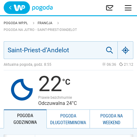
Trwa ładowanie
POLSKA
POGODA WP.PL
FRANCJA
POGODA NA JUTRO - SAINT-PRIEST-D’ANDELOT
EUROPA
ŚWIAT
Aktualna pogoda, godz.
8:55
06:36
21:12
JAKOŚĆ POWIETRZA
22
Prawie bezchmurnie
Odczuwalna 24°C
POGODA
POGODA
POGODA NA
GODZINOWA
DŁUGOTERMINOWA
WEEKEND