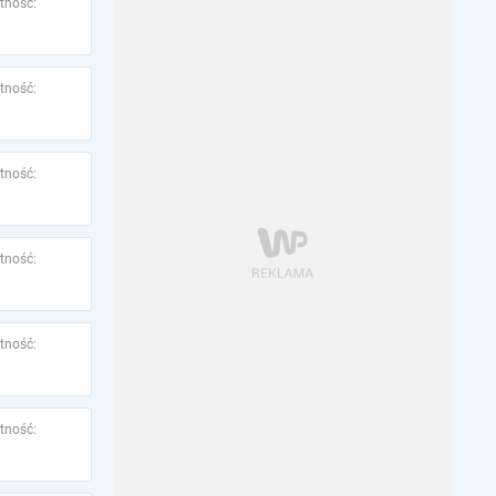
tność:
tność:
tność:
tność:
tność:
tność: