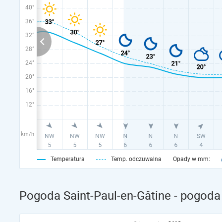
40°
36°
32°
28°
24°
20°
16°
12°
km/h
Temperatura
Temp. odczuwalna
Opady w mm:
Pogoda Saint-Paul-en-Gâtine - pogoda