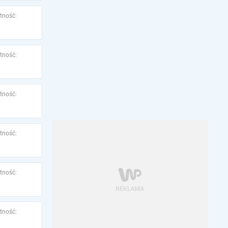
tność:
tność:
tność:
tność:
tność:
tność: