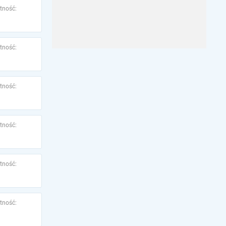
tność:
tność:
tność:
tność:
tność:
tność: