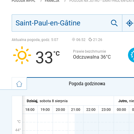
POGODA WP.PL
FRANCJA
POGODA NA JUTRO - SAINT-PAUL-EN-GÂTI
Aktualna pogoda, godz.
5:07
06:52
21:26
33
Prawie bezchmurnie
Odczuwalna 36°C
Pogoda godzinowa
°C
44°