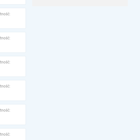
tność:
tność:
tność:
tność:
tność:
tność: