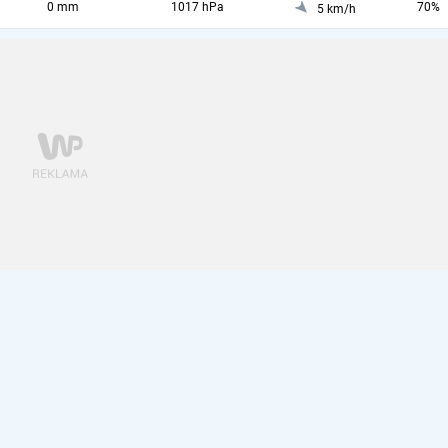
0 mm
1017 hPa
70%
5 km/h