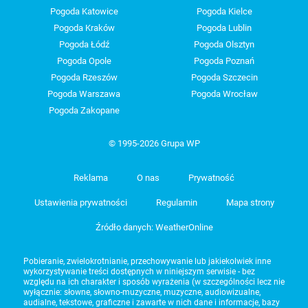
Pogoda Katowice
Pogoda Kielce
Pogoda Kraków
Pogoda Lublin
Pogoda Łódź
Pogoda Olsztyn
Pogoda Opole
Pogoda Poznań
Pogoda Rzeszów
Pogoda Szczecin
Pogoda Warszawa
Pogoda Wrocław
Pogoda Zakopane
© 1995-2026 Grupa WP
Reklama
O nas
Prywatność
Ustawienia prywatności
Regulamin
Mapa strony
Źródło danych: WeatherOnline
Pobieranie, zwielokrotnianie, przechowywanie lub jakiekolwiek inne
wykorzystywanie treści dostępnych w niniejszym serwisie - bez
względu na ich charakter i sposób wyrażenia (w szczególności lecz nie
wyłącznie: słowne, słowno-muzyczne, muzyczne, audiowizualne,
audialne, tekstowe, graficzne i zawarte w nich dane i informacje, bazy