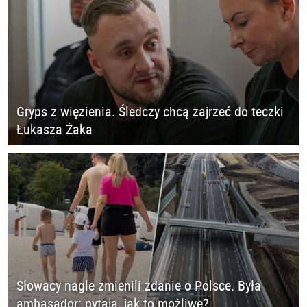
Gryps z więzienia. Śledczy chcą zajrzeć do teczki
Łukasza Żaka
Słowacy nagle zmienili zdanie o Polsce. Była
ambasador: pytają, jak to możliwe?