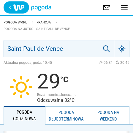
Trwa ładowanie
POLSKA
POGODA WP.PL
FRANCJA
POGODA NA JUTRO - SAINT-PAUL-DE-VENCE
EUROPA
ŚWIAT
Aktualna pogoda, godz.
10:45
06:31
20:45
JAKOŚĆ POWIETRZA
29
Bezchmurnie, słonecznie
Odczuwalna 32°C
POGODA
POGODA
POGODA NA
GODZINOWA
DŁUGOTERMINOWA
WEEKEND