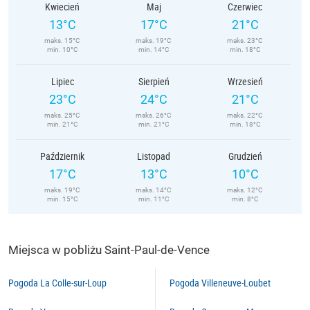
Kwiecień
Maj
Czerwiec
13°C
17°C
21°C
maks. 15°C
maks. 19°C
maks. 23°C
min. 10°C
min. 14°C
min. 18°C
Lipiec
Sierpień
Wrzesień
23°C
24°C
21°C
maks. 25°C
maks. 26°C
maks. 22°C
min. 21°C
min. 21°C
min. 18°C
Październik
Listopad
Grudzień
17°C
13°C
10°C
maks. 19°C
maks. 14°C
maks. 12°C
min. 15°C
min. 11°C
min. 8°C
Miejsca w pobliżu Saint-Paul-de-Vence
Pogoda La Colle-sur-Loup
Pogoda Villeneuve-Loubet