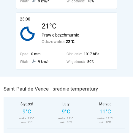
Wiatr:
9 km/h
Wilgotność:
78%
23:00
21°C
Prawie bezchmurnie
Odczuwalna
22°C
Opad:
0 mm
Ciśnienie:
1017 hPa
Wiatr:
9 km/h
Wilgotność:
80%
Saint-Paul-de-Vence - średnie temperatury
Styczeń
Luty
Marzec
9°C
9°C
11°C
maks. 11°C
maks. 11°C
maks. 13°C
min. 7°C
min. 6°C
min. 8°C