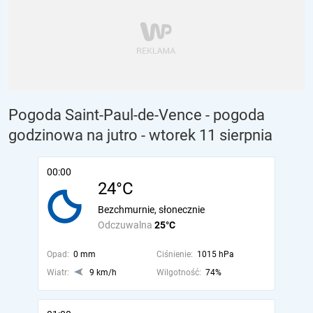
Pogoda Saint-Paul-de-Vence - pogoda
godzinowa na jutro
- wtorek 11 sierpnia
00:00
24°C
Bezchmurnie, słonecznie
Odczuwalna
25°C
Opad:
0 mm
Ciśnienie:
1015 hPa
Wiatr:
9 km/h
Wilgotność:
74%