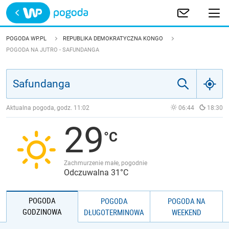
Trwa ładowanie
POLSKA
POGODA WP.PL
REPUBLIKA DEMOKRATYCZNA KONGO
POGODA NA JUTRO - SAFUNDANGA
EUROPA
ŚWIAT
Aktualna pogoda, godz.
11:02
06:44
18:30
JAKOŚĆ POWIETRZA
29
Zachmurzenie małe, pogodnie
Odczuwalna 31°C
POGODA
POGODA
POGODA NA
GODZINOWA
DŁUGOTERMINOWA
WEEKEND