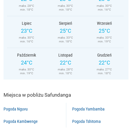
maks. 28°C
maks. 30°C
maks. 30°C
min. 18°C
min. 18°C
min. 16°C
Lipiec
Sierpień
Wrzesień
23°C
25°C
25°C
maks. 30°C
maks. 33°C
maks. 33°C
min. 16°C
min. 18°C
min. 19°C
Październik
Listopad
Grudzień
24°C
22°C
22°C
maks. 30°C
maks. 28°C
maks. 27°C
min. 19°C
min. 18°C
min. 18°C
Miejsca w pobliżu Safundanga
Pogoda Nguvu
Pogoda Yambamba
Pogoda Kambwenge
Pogoda Tshitoma