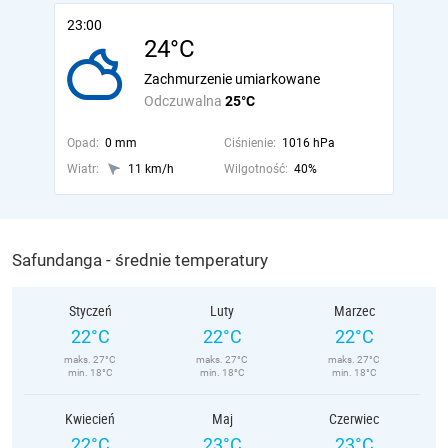
23:00
24°C
Zachmurzenie umiarkowane
Odczuwalna
25°C
Opad:
0 mm
Ciśnienie:
1016 hPa
Wiatr:
11 km/h
Wilgotność:
40%
Safundanga - średnie temperatury
Styczeń
Luty
Marzec
22°C
22°C
22°C
maks. 27°C
maks. 27°C
maks. 27°C
min. 18°C
min. 18°C
min. 18°C
Kwiecień
Maj
Czerwiec
22°C
23°C
23°C