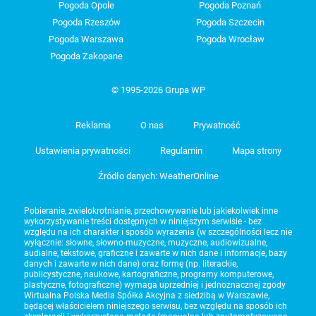
Pogoda Opole
Pogoda Poznań
Pogoda Rzeszów
Pogoda Szczecin
Pogoda Warszawa
Pogoda Wrocław
Pogoda Zakopane
© 1995-2026 Grupa WP
Reklama
O nas
Prywatność
Ustawienia prywatności
Regulamin
Mapa strony
Źródło danych: WeatherOnline
Pobieranie, zwielokrotnianie, przechowywanie lub jakiekolwiek inne
wykorzystywanie treści dostępnych w niniejszym serwisie - bez
względu na ich charakter i sposób wyrażenia (w szczególności lecz nie
wyłącznie: słowne, słowno-muzyczne, muzyczne, audiowizualne,
audialne, tekstowe, graficzne i zawarte w nich dane i informacje, bazy
danych i zawarte w nich dane) oraz formę (np. literackie,
publicystyczne, naukowe, kartograficzne, programy komputerowe,
plastyczne, fotograficzne) wymaga uprzedniej i jednoznacznej zgody
Wirtualna Polska Media Spółka Akcyjna z siedzibą w Warszawie,
będącej właścicielem niniejszego serwisu, bez względu na sposób ich