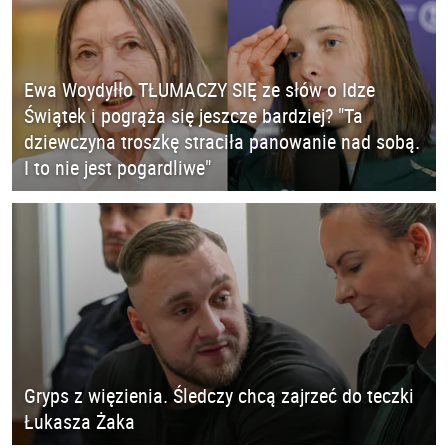
Ewa Woydyłło TŁUMACZY SIĘ ze słów o Idze
Świątek i pogrąża się jeszcze bardziej? "Ta
dziewczyna troszkę straciła panowanie nad sobą.
I to nie jest pogardliwe"
Gryps z więzienia. Śledczy chcą zajrzeć do teczki
Łukasza Żaka