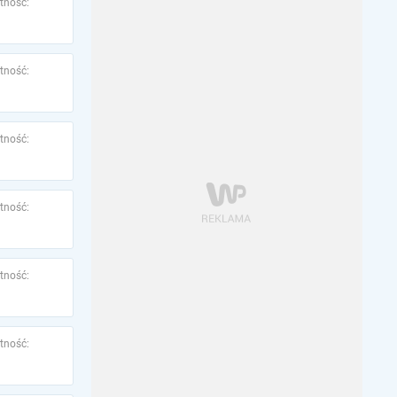
tność:
tność:
tność:
tność:
tność:
tność: