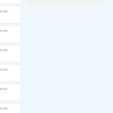
tność:
tność:
tność:
tność:
tność:
tność: