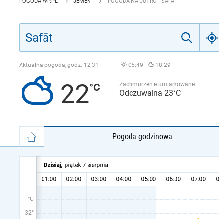
POGODA WP.PL
JEMEN
POGODA NA JUTRO - SAFĀT
Aktualna pogoda, godz.
12:31
05:49
18:29
22
Zachmurzenie umiarkowane
Odczuwalna 23°C
Pogoda godzinowa
°C
32°