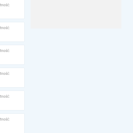
tność:
tność:
tność:
tność:
tność:
tność: