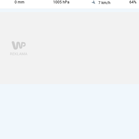
0 mm
1005 hPa
64%
7 km/h