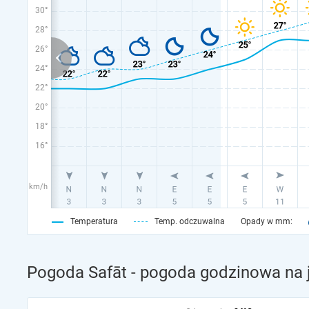
30°
28°
26°
24°
22°
20°
18°
16°
km/h
Temperatura
Temp. odczuwalna
Opady w mm:
Pogoda Safāt - pogoda godzinowa na 