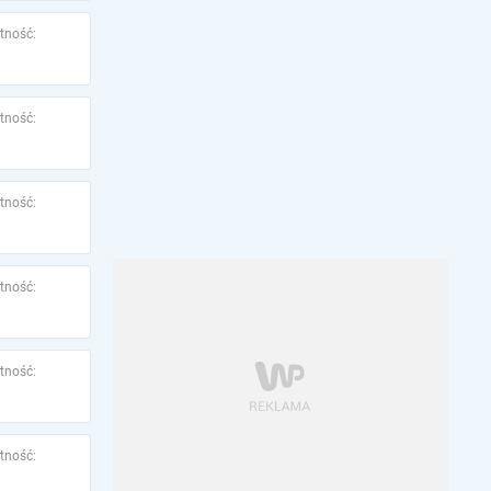
tność:
tność:
tność:
tność:
tność:
tność: