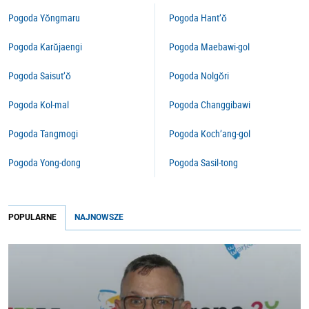
Pogoda Yŏngmaru
Pogoda Hant’ŏ
Pogoda Karŭjaengi
Pogoda Maebawi-gol
Pogoda Saisut’ŏ
Pogoda Nolgŏri
Pogoda Kol-mal
Pogoda Changgibawi
Pogoda Tangmogi
Pogoda Koch’ang-gol
Pogoda Yong-dong
Pogoda Sasil-tong
POPULARNE
NAJNOWSZE