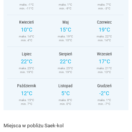
maks. -1°C
maks. 1°C
maks. 7°C
min. -11°C
min. -9°C
min. -3°C
Kwiecień
Maj
Czerwiec
10°C
15°C
19°C
maks. 14°C
maks. 19°C
maks. 22°C
min. 4°C
min. 10°C
min. 14°C
Lipiec
Sierpień
Wrzesień
22°C
22°C
17°C
maks. 25°C
maks. 25°C
maks. 21°C
min. 19°C
min. 19°C
min. 13°C
Październik
Listopad
Grudzień
12°C
5°C
-2°C
maks. 15°C
maks. 8°C
maks. 1°C
min. 7°C
min. 0°C
min. -7°C
Miejsca w pobliżu Saek-kol