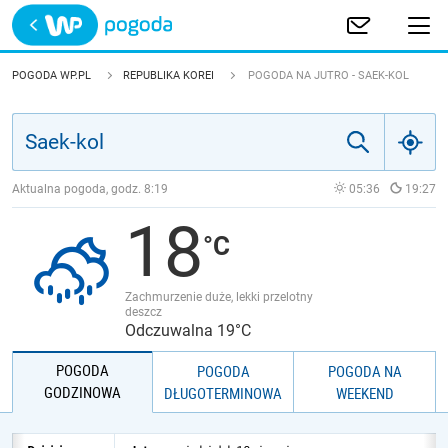
Trwa ładowanie
POLSKA
POGODA WP.PL
REPUBLIKA KOREI
POGODA NA JUTRO - SAEK-KOL
EUROPA
ŚWIAT
Aktualna pogoda, godz.
8:19
05:36
19:27
18
JAKOŚĆ POWIETRZA
Zachmurzenie duże, lekki przelotny
deszcz
Odczuwalna 19°C
POGODA
POGODA
POGODA NA
GODZINOWA
DŁUGOTERMINOWA
WEEKEND