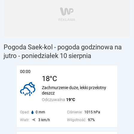
Pogoda Saek-kol - pogoda godzinowa na
jutro
- poniedziałek 10 sierpnia
00:00
18°C
Zachmurzenie duże, lekki przelotny
deszcz
Odczuwalna
19°C
Opad:
0 mm
Ciśnienie:
1015 hPa
Wiatr:
3 km/h
Wilgotność:
97%