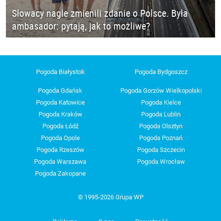
Słowacy nagle zmienili zdanie o Polsce. Była
ambasador: pytają, jak to możliwe?
Pogoda Białystok
Pogoda Bydgoszcz
Pogoda Gdańsk
Pogoda Gorzów Wielkopolski
Pogoda Katowice
Pogoda Kielce
Pogoda Kraków
Pogoda Lublin
Pogoda Łódź
Pogoda Olsztyn
Pogoda Opole
Pogoda Poznań
Pogoda Rzeszów
Pogoda Szczecin
Pogoda Warszawa
Pogoda Wrocław
Pogoda Zakopane
© 1995-2026 Grupa WP