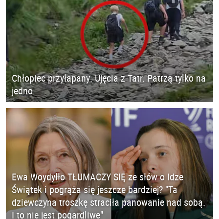
Chłopiec przyłapany. Ujęcia z Tatr. Patrzą tylko na
jedno
Ewa Woydyłło TŁUMACZY SIĘ ze słów o Idze
Świątek i pogrąża się jeszcze bardziej? "Ta
dziewczyna troszkę straciła panowanie nad sobą.
I to nie jest pogardliwe"