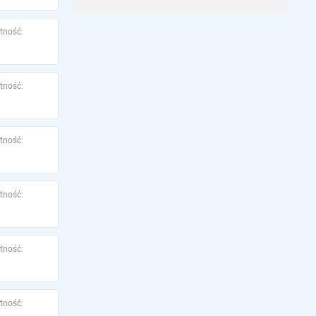
tność:
tność:
tność:
tność:
tność:
tność: