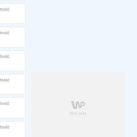
tność:
tność:
tność:
tność:
tność:
tność: