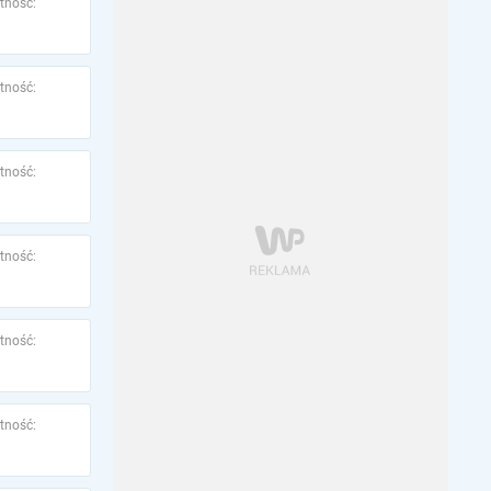
tność:
tność:
tność:
tność:
tność:
tność: