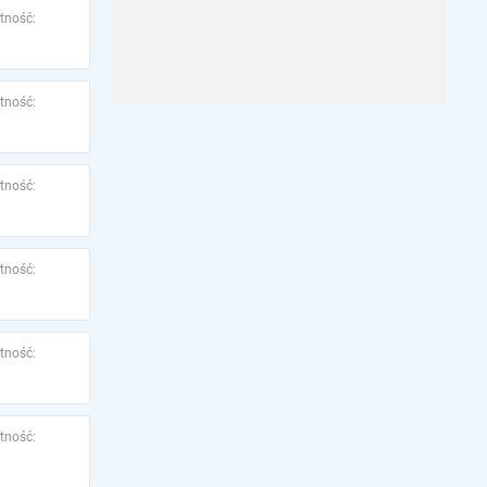
tność:
tność:
tność:
tność:
tność:
tność: