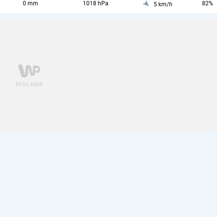
0 mm
1018 hPa
82%
5 km/h