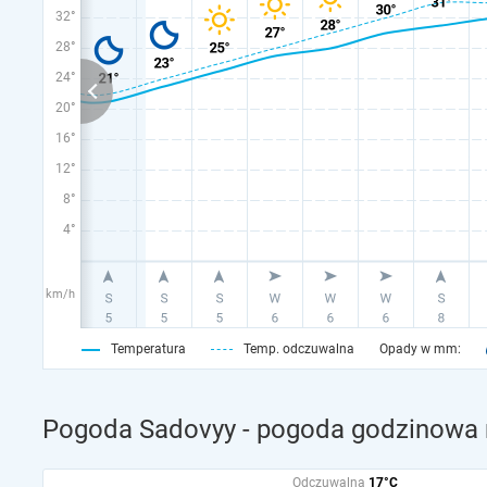
32°
28°
24°
20°
16°
12°
8°
4°
km/h
Temperatura
Temp. odczuwalna
Opady w mm:
Pogoda Sadovyy - pogoda godzinowa n
Odczuwalna
17°C