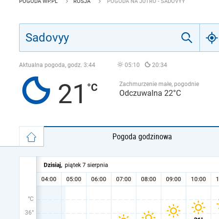
POGODA WP.PL
ROSJA
POGODA NA JUTRO - SADOVYY
Aktualna pogoda, godz.
3:44
05:10
20:34
21
Zachmurzenie małe, pogodnie
Odczuwalna 22°C
Pogoda godzinowa
°C
36°