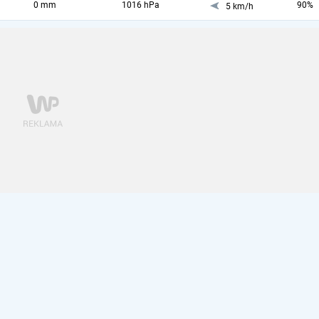
0 mm
1016 hPa
90%
5 km/h