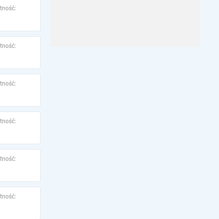
tność:
tność:
tność:
tność:
tność:
tność: