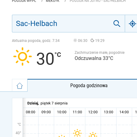
POGODA WP.PL
MEKSYK
POGODA NA JUTRO - SAC-HELBACH
Aktualna pogoda, godz.
7:34
06:30
19:29
30
Zachmurzenie małe, pogodnie
Odczuwalna 33°C
Pogoda godzinowa
°C
40°