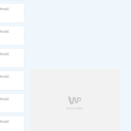
tność:
tność:
tność:
tność:
tność:
tność: