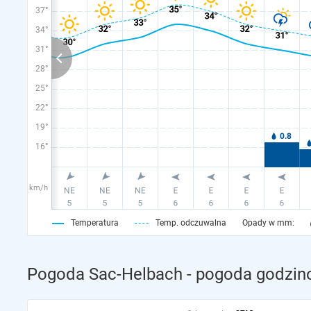
37°
34°
31°
28°
25°
22°
19°
16°
km/h
Temperatura
Temp. odczuwalna
Opady w mm:
Pogoda Sac-Helbach - pogoda godzino