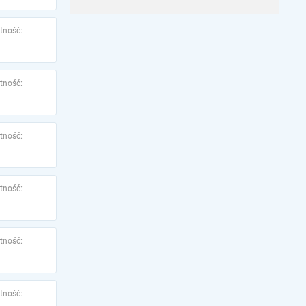
tność:
tność:
tność:
tność:
tność:
tność: