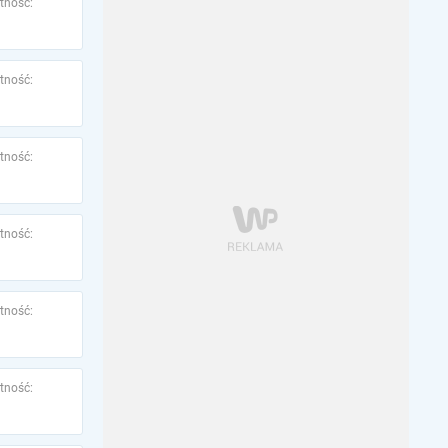
tność:
tność:
tność:
tność:
tność:
tność: