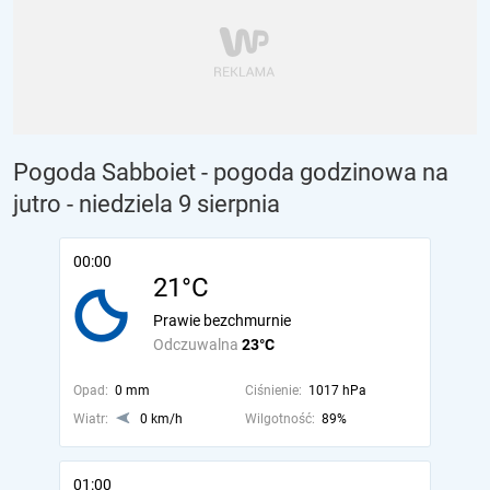
Pogoda Sabboiet - pogoda godzinowa na
jutro
- niedziela 9 sierpnia
00:00
21°C
Prawie bezchmurnie
Odczuwalna
23°C
Opad:
0 mm
Ciśnienie:
1017 hPa
Wiatr:
0 km/h
Wilgotność:
89%
01:00