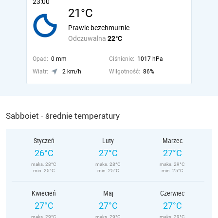
23:00
21°C
Prawie bezchmurnie
Odczuwalna
22°C
Opad:
0 mm
Ciśnienie:
1017 hPa
Wiatr:
2 km/h
Wilgotność:
86%
Sabboiet - średnie temperatury
Styczeń
Luty
Marzec
26°C
27°C
27°C
maks. 28°C
maks. 28°C
maks. 29°C
min. 25°C
min. 25°C
min. 25°C
Kwiecień
Maj
Czerwiec
27°C
27°C
27°C
maks. 29°C
maks. 29°C
maks. 29°C