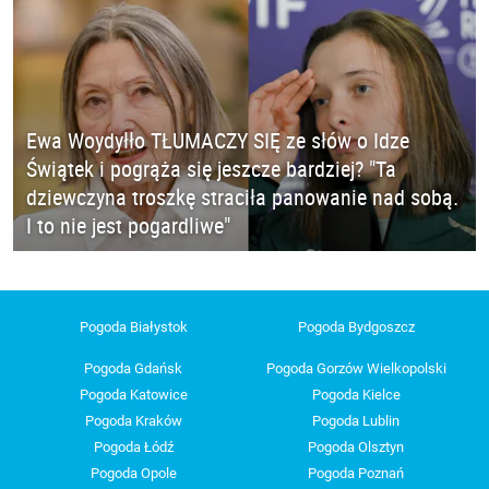
Ewa Woydyłło TŁUMACZY SIĘ ze słów o Idze
Świątek i pogrąża się jeszcze bardziej? "Ta
dziewczyna troszkę straciła panowanie nad sobą.
I to nie jest pogardliwe"
Pogoda Białystok
Pogoda Bydgoszcz
Pogoda Gdańsk
Pogoda Gorzów Wielkopolski
Pogoda Katowice
Pogoda Kielce
Pogoda Kraków
Pogoda Lublin
Pogoda Łódź
Pogoda Olsztyn
Pogoda Opole
Pogoda Poznań