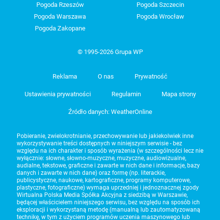
Pogoda Rzeszów
Pogoda Szczecin
Pogoda Warszawa
Pogoda Wrocław
Pogoda Zakopane
© 1995-2026 Grupa WP
Reklama
O nas
Prywatność
Ustawienia prywatności
Regulamin
Mapa strony
Źródło danych: WeatherOnline
Pobieranie, zwielokrotnianie, przechowywanie lub jakiekolwiek inne
wykorzystywanie treści dostępnych w niniejszym serwisie - bez
względu na ich charakter i sposób wyrażenia (w szczególności lecz nie
wyłącznie: słowne, słowno-muzyczne, muzyczne, audiowizualne,
audialne, tekstowe, graficzne i zawarte w nich dane i informacje, bazy
danych i zawarte w nich dane) oraz formę (np. literackie,
publicystyczne, naukowe, kartograficzne, programy komputerowe,
plastyczne, fotograficzne) wymaga uprzedniej i jednoznacznej zgody
Wirtualna Polska Media Spółka Akcyjna z siedzibą w Warszawie,
będącej właścicielem niniejszego serwisu, bez względu na sposób ich
eksploracji i wykorzystaną metodę (manualną lub zautomatyzowaną
technikę, w tym z użyciem programów uczenia maszynowego lub