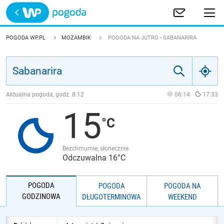
Trwa ładowanie
POLSKA
POGODA WP.PL
MOZAMBIK
POGODA NA JUTRO - SABANARIRA
EUROPA
ŚWIAT
Aktualna pogoda, godz.
8:12
06:14
17:33
15
JAKOŚĆ POWIETRZA
Bezchmurnie, słonecznie
Odczuwalna 16°C
POGODA
POGODA
POGODA NA
GODZINOWA
DŁUGOTERMINOWA
WEEKEND