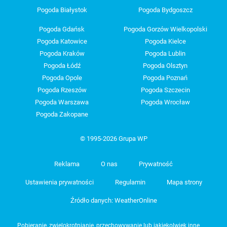
Pogoda Białystok
Pogoda Bydgoszcz
Pogoda Gdańsk
Pogoda Gorzów Wielkopolski
Pogoda Katowice
Pogoda Kielce
Pogoda Kraków
Pogoda Lublin
Pogoda Łódź
Pogoda Olsztyn
Pogoda Opole
Pogoda Poznań
Pogoda Rzeszów
Pogoda Szczecin
Pogoda Warszawa
Pogoda Wrocław
Pogoda Zakopane
© 1995-2026 Grupa WP
Reklama
O nas
Prywatność
Ustawienia prywatności
Regulamin
Mapa strony
Źródło danych: WeatherOnline
Pobieranie, zwielokrotnianie, przechowywanie lub jakiekolwiek inne