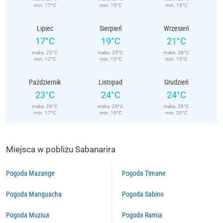
min. 17°C
min. 15°C
min. 13°C
Lipiec
Sierpień
Wrzesień
17°C
19°C
21°C
maks. 22°C
maks. 25°C
maks. 28°C
min. 12°C
min. 13°C
min. 15°C
Październik
Listopad
Grudzień
23°C
24°C
24°C
maks. 29°C
maks. 29°C
maks. 28°C
min. 17°C
min. 19°C
min. 20°C
Miejsca w pobliżu Sabanarira
Pogoda Mazange
Pogoda Timane
Pogoda Manguacha
Pogoda Sabino
Pogoda Muziua
Pogoda Ramia