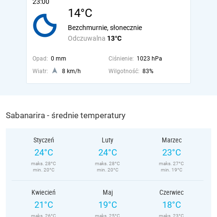
23:00
14°C
Bezchmurnie, słonecznie
Odczuwalna
13°C
Opad:
0 mm
Ciśnienie:
1023 hPa
Wiatr:
8 km/h
Wilgotność:
83%
Sabanarira - średnie temperatury
Styczeń
Luty
Marzec
24°C
24°C
23°C
maks. 28°C
maks. 28°C
maks. 27°C
min. 20°C
min. 20°C
min. 19°C
Kwiecień
Maj
Czerwiec
21°C
19°C
18°C
maks. 26°C
maks. 25°C
maks. 23°C