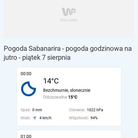
Pogoda Sabanarira - pogoda godzinowa na
jutro
- piątek 7 sierpnia
00:00
14°C
Bezchmurnie, słonecznie
Odczuwalna
15°C
Opad:
0 mm
Ciśnienie:
1022 hPa
Wiatr:
4 km/h
Wilgotność:
94%
01:00