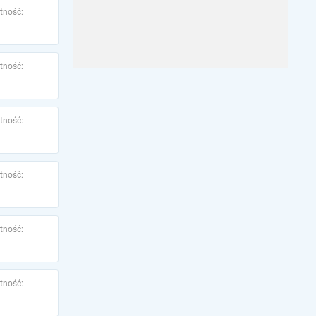
tność:
tność:
tność:
tność:
tność:
tność: