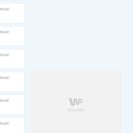
tność:
tność:
tność:
tność:
tność:
tność: