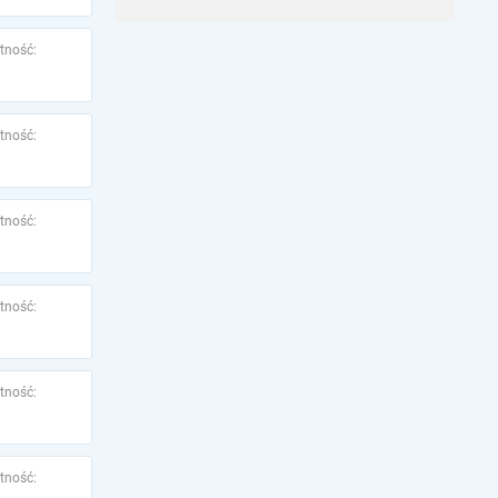
tność:
tność:
tność:
tność:
tność:
tność: