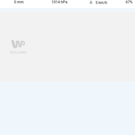
0 mm
1014 hPa
67%
5 km/h