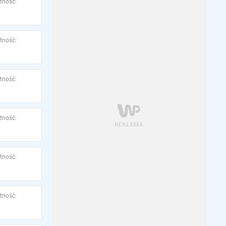
tność:
tność:
tność:
tność:
tność:
tność: