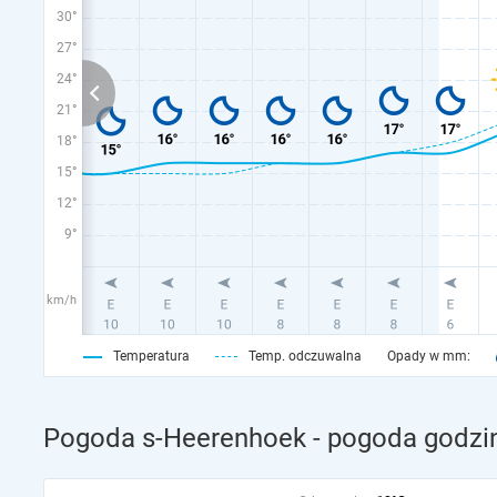
30°
27°
24°
21°
18°
15°
12°
9°
km/h
Temperatura
Temp. odczuwalna
Opady w mm:
Pogoda s-Heerenhoek - pogoda godzi