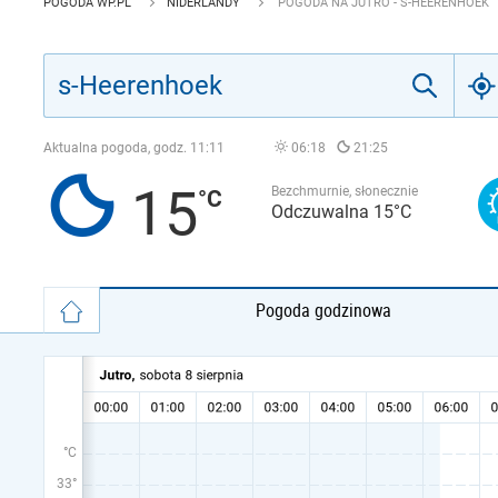
POGODA WP.PL
NIDERLANDY
POGODA NA JUTRO - S-HEERENHOEK
Aktualna pogoda, godz.
11:11
06:18
21:25
15
Bezchmurnie, słonecznie
Odczuwalna 15°C
Pogoda godzinowa
°C
33°