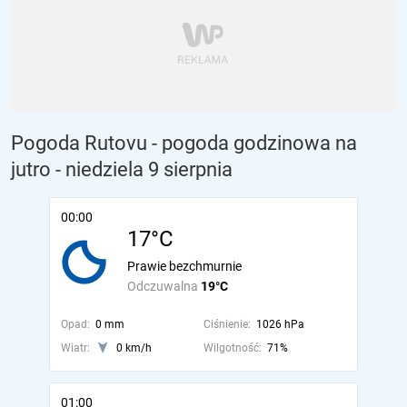
Pogoda Rutovu - pogoda godzinowa na
jutro
- niedziela 9 sierpnia
00:00
17°C
Prawie bezchmurnie
Odczuwalna
19°C
Opad:
0 mm
Ciśnienie:
1026 hPa
Wiatr:
0 km/h
Wilgotność:
71%
01:00