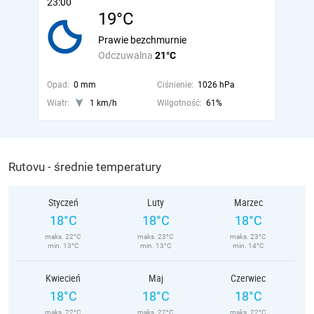
23:00
19°C
Prawie bezchmurnie
Odczuwalna
21°C
Opad:
0 mm
Ciśnienie:
1026 hPa
Wiatr:
1 km/h
Wilgotność:
61%
Rutovu - średnie temperatury
Styczeń
Luty
Marzec
18°C
18°C
18°C
maks. 22°C
maks. 23°C
maks. 23°C
min. 13°C
min. 13°C
min. 14°C
Kwiecień
Maj
Czerwiec
18°C
18°C
18°C
maks. 22°C
maks. 22°C
maks. 22°C