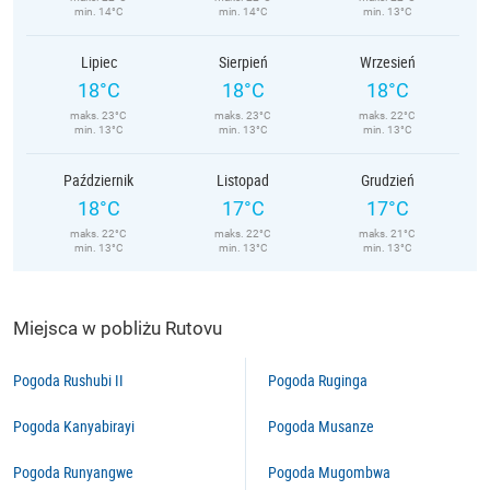
min. 14°C
min. 14°C
min. 13°C
Lipiec
Sierpień
Wrzesień
18°C
18°C
18°C
maks. 23°C
maks. 23°C
maks. 22°C
min. 13°C
min. 13°C
min. 13°C
Październik
Listopad
Grudzień
18°C
17°C
17°C
maks. 22°C
maks. 22°C
maks. 21°C
min. 13°C
min. 13°C
min. 13°C
Miejsca w pobliżu Rutovu
Pogoda Rushubi II
Pogoda Ruginga
Pogoda Kanyabirayi
Pogoda Musanze
Pogoda Runyangwe
Pogoda Mugombwa