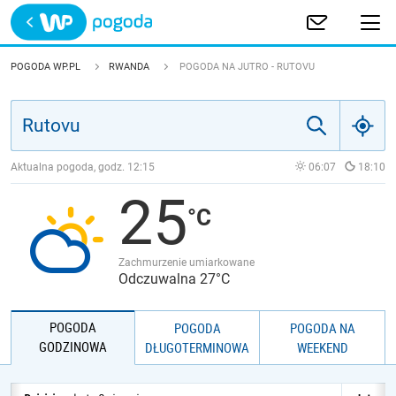
Trwa ładowanie
POLSKA
POGODA WP.PL
RWANDA
POGODA NA JUTRO - RUTOVU
EUROPA
ŚWIAT
Aktualna pogoda, godz.
12:15
06:07
18:10
25
JAKOŚĆ POWIETRZA
Zachmurzenie umiarkowane
Odczuwalna 27°C
POGODA
POGODA
POGODA NA
GODZINOWA
DŁUGOTERMINOWA
WEEKEND