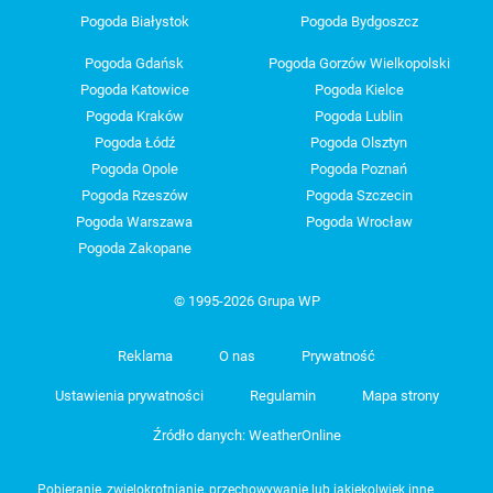
Pogoda Białystok
Pogoda Bydgoszcz
Pogoda Gdańsk
Pogoda Gorzów Wielkopolski
Pogoda Katowice
Pogoda Kielce
Pogoda Kraków
Pogoda Lublin
Pogoda Łódź
Pogoda Olsztyn
Pogoda Opole
Pogoda Poznań
Pogoda Rzeszów
Pogoda Szczecin
Pogoda Warszawa
Pogoda Wrocław
Pogoda Zakopane
© 1995-2026 Grupa WP
Reklama
O nas
Prywatność
Ustawienia prywatności
Regulamin
Mapa strony
Źródło danych: WeatherOnline
Pobieranie, zwielokrotnianie, przechowywanie lub jakiekolwiek inne