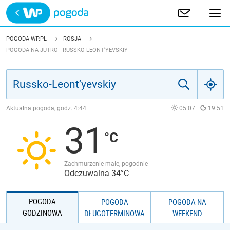
Trwa ładowanie
POLSKA
POGODA WP.PL
ROSJA
POGODA NA JUTRO - RUSSKO-LEONT’YEVSKIY
EUROPA
ŚWIAT
Aktualna pogoda, godz.
4:44
05:07
19:51
JAKOŚĆ POWIETRZA
31
Zachmurzenie małe, pogodnie
Odczuwalna 34°C
POGODA
POGODA
POGODA NA
GODZINOWA
DŁUGOTERMINOWA
WEEKEND