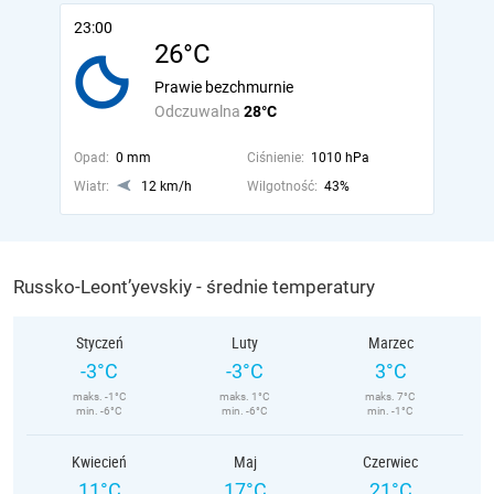
23:00
26°C
Prawie bezchmurnie
Odczuwalna
28°C
Opad:
0 mm
Ciśnienie:
1010 hPa
Wiatr:
12 km/h
Wilgotność:
43%
Russko-Leont’yevskiy - średnie temperatury
Styczeń
Luty
Marzec
-3°C
-3°C
3°C
maks. -1°C
maks. 1°C
maks. 7°C
min. -6°C
min. -6°C
min. -1°C
Kwiecień
Maj
Czerwiec
11°C
17°C
21°C