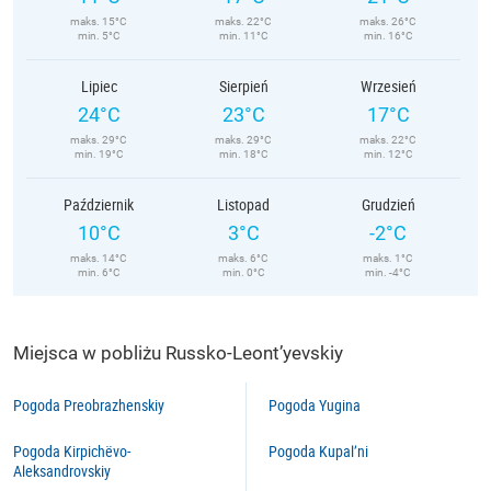
maks. 15°C
maks. 22°C
maks. 26°C
min. 5°C
min. 11°C
min. 16°C
Lipiec
Sierpień
Wrzesień
24°C
23°C
17°C
maks. 29°C
maks. 29°C
maks. 22°C
min. 19°C
min. 18°C
min. 12°C
Październik
Listopad
Grudzień
10°C
3°C
-2°C
maks. 14°C
maks. 6°C
maks. 1°C
min. 6°C
min. 0°C
min. -4°C
Miejsca w pobliżu Russko-Leont’yevskiy
Pogoda Preobrazhenskiy
Pogoda Yugina
Pogoda Kirpichëvo-
Pogoda Kupal’ni
Aleksandrovskiy