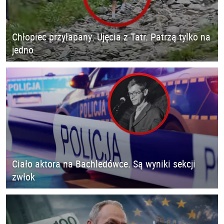
Chłopiec przyłapany. Ujęcia z Tatr. Patrzą tylko na
jedno
Ciało aktora na Bachledówce. Są wyniki sekcji
zwłok