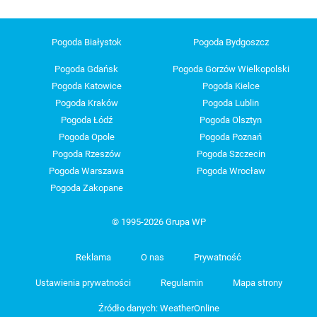
Pogoda Białystok
Pogoda Bydgoszcz
Pogoda Gdańsk
Pogoda Gorzów Wielkopolski
Pogoda Katowice
Pogoda Kielce
Pogoda Kraków
Pogoda Lublin
Pogoda Łódź
Pogoda Olsztyn
Pogoda Opole
Pogoda Poznań
Pogoda Rzeszów
Pogoda Szczecin
Pogoda Warszawa
Pogoda Wrocław
Pogoda Zakopane
© 1995-2026 Grupa WP
Reklama
O nas
Prywatność
Ustawienia prywatności
Regulamin
Mapa strony
Źródło danych: WeatherOnline