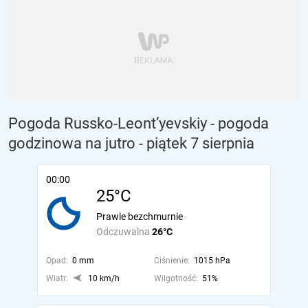
Pogoda Russko-Leont’yevskiy - pogoda
godzinowa na jutro
- piątek 7 sierpnia
00:00
25°C
Prawie bezchmurnie
Odczuwalna
26°C
Opad:
0 mm
Ciśnienie:
1015 hPa
Wiatr:
10 km/h
Wilgotność:
51%