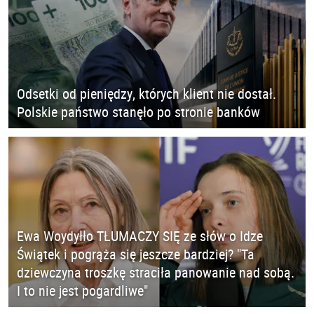
Odsetki od pieniędzy, których klient nie dostał.
Polskie państwo stanęło po stronie banków
Ewa Woydyłło TŁUMACZY SIĘ ze słów o Idze
Świątek i pogrąża się jeszcze bardziej? "Ta
dziewczyna troszkę straciła panowanie nad sobą.
I to nie jest pogardliwe"