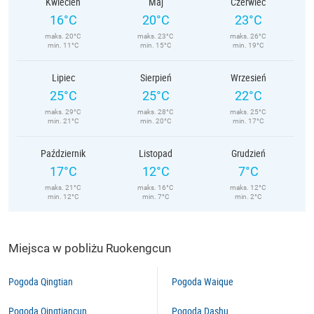
Kwiecień
Maj
Czerwiec
16°C
20°C
23°C
maks. 20°C
maks. 23°C
maks. 26°C
min. 11°C
min. 15°C
min. 19°C
Lipiec
Sierpień
Wrzesień
25°C
25°C
22°C
maks. 29°C
maks. 28°C
maks. 25°C
min. 21°C
min. 20°C
min. 17°C
Październik
Listopad
Grudzień
17°C
12°C
7°C
maks. 21°C
maks. 16°C
maks. 12°C
min. 12°C
min. 7°C
min. 2°C
Miejsca w pobliżu Ruokengcun
Pogoda Qingtian
Pogoda Waique
Pogoda Qingtiancun
Pogoda Dashu