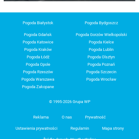
Pogoda Białystok
Pogoda Bydgoszcz
Pogoda Gdańsk
Pogoda Gorzów Wielkopolski
Pogoda Katowice
Pogoda Kielce
Pogoda Kraków
Pogoda Lublin
Pogoda Łódź
Pogoda Olsztyn
Pogoda Opole
Pogoda Poznań
Pogoda Rzeszów
Pogoda Szczecin
Pogoda Warszawa
Pogoda Wrocław
Pogoda Zakopane
© 1995-2026 Grupa WP
Reklama
O nas
Prywatność
Ustawienia prywatności
Regulamin
Mapa strony