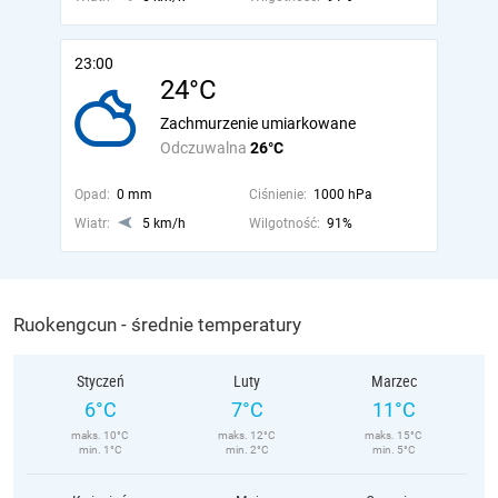
23:00
24°C
Zachmurzenie umiarkowane
Odczuwalna
26°C
Opad:
0 mm
Ciśnienie:
1000 hPa
Wiatr:
5 km/h
Wilgotność:
91%
Ruokengcun - średnie temperatury
Styczeń
Luty
Marzec
6°C
7°C
11°C
maks. 10°C
maks. 12°C
maks. 15°C
min. 1°C
min. 2°C
min. 5°C