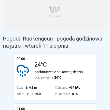
Pogoda Ruokengcun - pogoda godzinowa
na jutro
- wtorek 11 sierpnia
00:00
24°C
Zachmurzenie całkowite, deszcz
Odczuwalna
26°C
Opad:
0.3 mm
Ciśnienie:
997 hPa
Wiatr:
6 km/h
Wilgotność:
89%
01:00