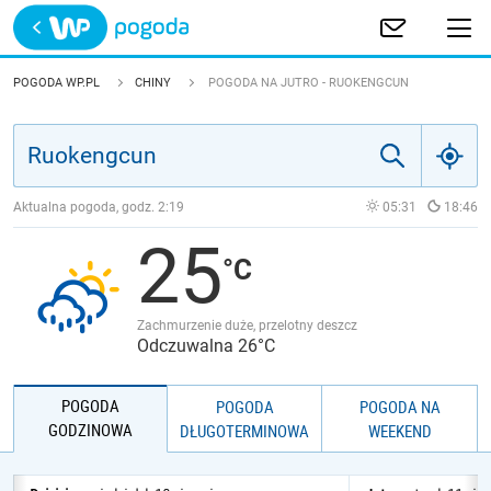
Trwa ładowanie
POLSKA
POGODA WP.PL
CHINY
POGODA NA JUTRO - RUOKENGCUN
EUROPA
ŚWIAT
Aktualna pogoda, godz.
2:19
05:31
18:46
25
JAKOŚĆ POWIETRZA
Zachmurzenie duże, przelotny deszcz
Odczuwalna 26°C
POGODA
POGODA
POGODA NA
GODZINOWA
DŁUGOTERMINOWA
WEEKEND