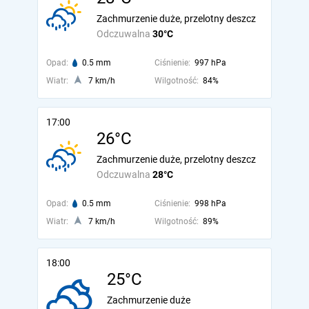
Zachmurzenie duże, przelotny deszcz
Odczuwalna
30°C
Opad:
0.5 mm
Ciśnienie:
997 hPa
Wiatr:
7 km/h
Wilgotność:
84%
17:00
26°C
Zachmurzenie duże, przelotny deszcz
Odczuwalna
28°C
Opad:
0.5 mm
Ciśnienie:
998 hPa
Wiatr:
7 km/h
Wilgotność:
89%
18:00
25°C
Zachmurzenie duże