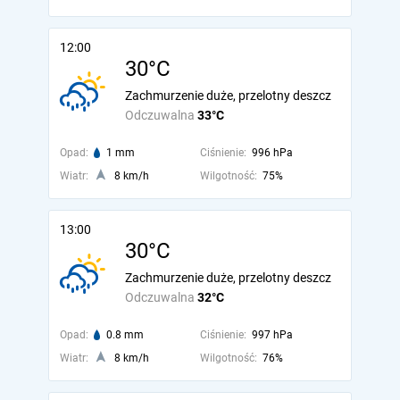
12:00
30°C
Zachmurzenie duże, przelotny deszcz
Odczuwalna
33°C
Opad:
1 mm
Ciśnienie:
996 hPa
Wiatr:
8 km/h
Wilgotność:
75%
13:00
30°C
Zachmurzenie duże, przelotny deszcz
Odczuwalna
32°C
Opad:
0.8 mm
Ciśnienie:
997 hPa
Wiatr:
8 km/h
Wilgotność:
76%