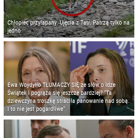
Chłopiec przyłapany. Ujęcia z Tatr. Patrzą tylko na
jedno
Ewa Woydyłło TŁUMACZY SIĘ ze słów o Idze
Świątek i pogrąża się jeszcze bardziej? "Ta
dziewczyna troszkę straciła panowanie nad sobą.
I to nie jest pogardliwe"