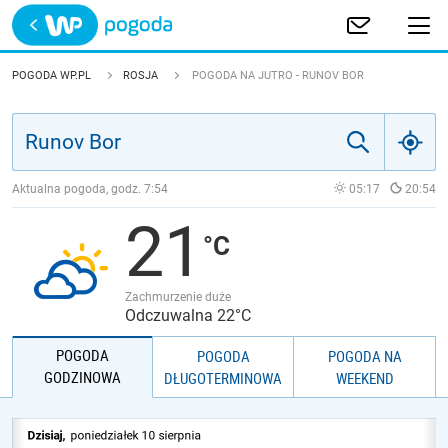
Trwa ładowanie
POLSKA
POGODA WP.PL
ROSJA
POGODA NA JUTRO - RUNOV BOR
EUROPA
ŚWIAT
Aktualna pogoda, godz.
7:54
05:17
20:54
21
JAKOŚĆ POWIETRZA
Zachmurzenie duże
Odczuwalna 22°C
POGODA
POGODA
POGODA NA
GODZINOWA
DŁUGOTERMINOWA
WEEKEND