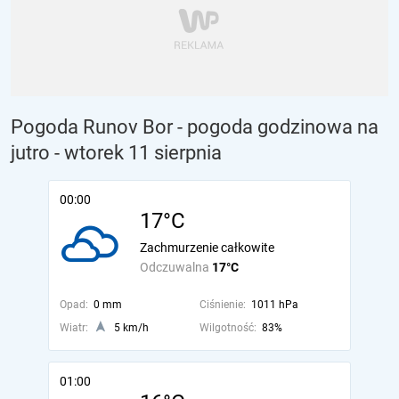
Pogoda Runov Bor - pogoda godzinowa na
jutro
- wtorek 11 sierpnia
00:00
17°C
Zachmurzenie całkowite
Odczuwalna
17°C
Opad:
0 mm
Ciśnienie:
1011 hPa
Wiatr:
5 km/h
Wilgotność:
83%
01:00