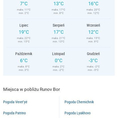
7°C
13°C
16°C
maks. 11°C
maks. 17°C
maks. 20°C
min. 2°C
min. 8°C
min. 12°C
Lipiec
Sierpień
Wrzesień
19°C
17°C
12°C
maks. 22°C
maks. 21°C
maks. 15°C
min. 15°C
min. 13°C
min. 9°C
Październik
Listopad
Grudzień
6°C
0°C
-3°C
maks. 8°C
maks. 2°C
maks. -2°C
min. 3°C
min. -2°C
min. -5°C
Miejsca w pobliżu Runov Bor
Pogoda Veret’yë
Pogoda Chernichnik
Pogoda Patrino
Pogoda Lyakhovo