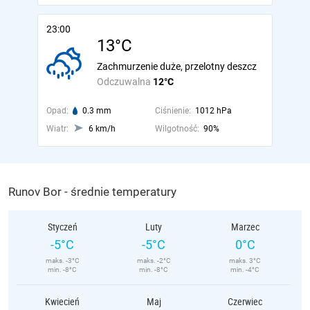
23:00
13°C
Zachmurzenie duże, przelotny deszcz
Odczuwalna
12°C
Opad:
0.3 mm
Ciśnienie:
1012 hPa
Wiatr:
6 km/h
Wilgotność:
90%
Runov Bor - średnie temperatury
Styczeń
Luty
Marzec
-5°C
-5°C
0°C
maks. -3°C
maks. -2°C
maks. 3°C
min. -8°C
min. -8°C
min. -4°C
Kwiecień
Maj
Czerwiec