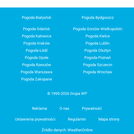
Pogoda Białystok
Pogoda Bydgoszcz
Pogoda Gdańsk
Pogoda Gorzów Wielkopolski
Pogoda Katowice
Pogoda Kielce
Pogoda Kraków
Pogoda Lublin
Pogoda Łódź
Pogoda Olsztyn
Pogoda Opole
Pogoda Poznań
Pogoda Rzeszów
Pogoda Szczecin
Pogoda Warszawa
Pogoda Wrocław
Pogoda Zakopane
© 1995-2026 Grupa WP
Reklama
O nas
Prywatność
Ustawienia prywatności
Regulamin
Mapa strony
Źródło danych: WeatherOnline