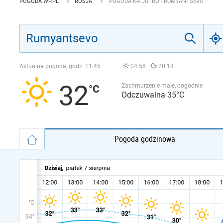
POGODA WP.PL
ROSJA
POGODA NA JUTRO - RUMYANTSEVO
Aktualna pogoda, godz.
11:45
04:58
20:18
32
Zachmurzenie małe, pogodnie
Odczuwalna 35°C
Pogoda godzinowa
°C
34°