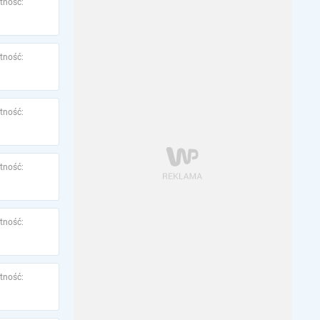
tność:
tność:
tność:
tność:
tność:
tność: