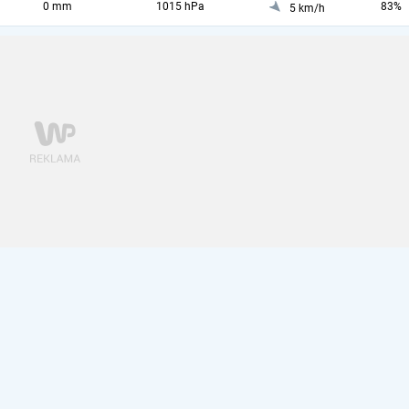
0 mm
1015 hPa
83%
5 km/h