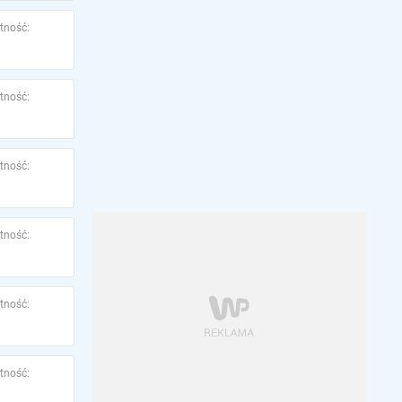
tność:
tność:
tność:
tność:
tność:
tność: