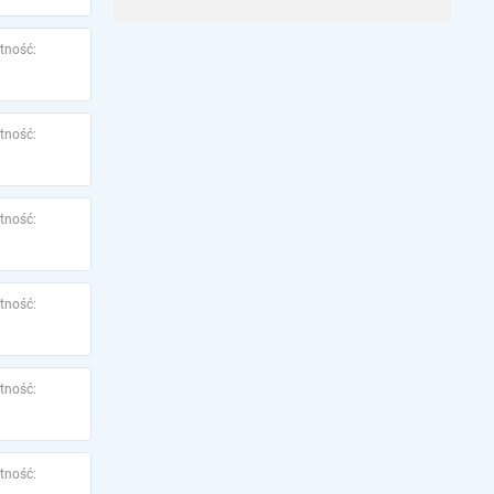
tność:
tność:
tność:
tność:
tność:
tność: