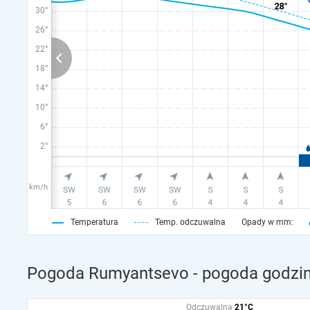
30°
26°
22°
18°
14°
10°
6°
2°
km/h
Temperatura
Temp. odczuwalna
Opady w mm:
Pogoda Rumyantsevo - pogoda godzin
Odczuwalna
21°C