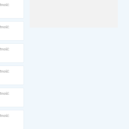
tność:
tność:
tność:
tność:
tność:
tność: