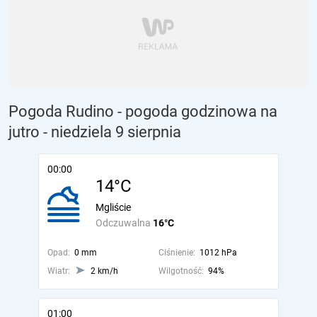
Pogoda Rudino - pogoda godzinowa na
jutro
- niedziela 9 sierpnia
00:00
14°C
Mgliście
Odczuwalna
16°C
Opad:
0 mm
Ciśnienie:
1012 hPa
Wiatr:
2 km/h
Wilgotność:
94%
01:00