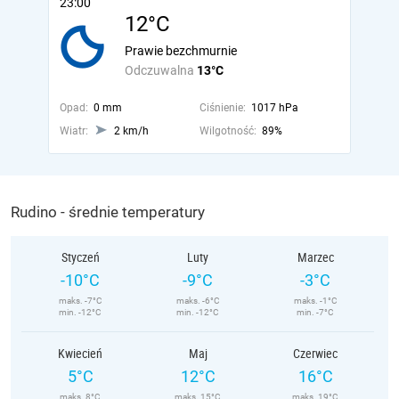
23:00
12°C
Prawie bezchmurnie
Odczuwalna
13°C
Opad:
0 mm
Ciśnienie:
1017 hPa
Wiatr:
2 km/h
Wilgotność:
89%
Rudino - średnie temperatury
Styczeń
Luty
Marzec
-10°C
-9°C
-3°C
maks. -7°C
maks. -6°C
maks. -1°C
min. -12°C
min. -12°C
min. -7°C
Kwiecień
Maj
Czerwiec
5°C
12°C
16°C
maks. 8°C
maks. 15°C
maks. 19°C