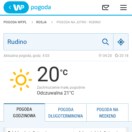
Trwa ładowanie
POLSKA
POGODA WP.PL
ROSJA
POGODA NA JUTRO - RUDINO
EUROPA
ŚWIAT
Aktualna pogoda, godz.
4:03
04:20
20:18
20
JAKOŚĆ POWIETRZA
Zachmurzenie małe, pogodnie
Odczuwalna 21°C
POGODA
POGODA
POGODA NA
GODZINOWA
DŁUGOTERMINOWA
WEEKEND