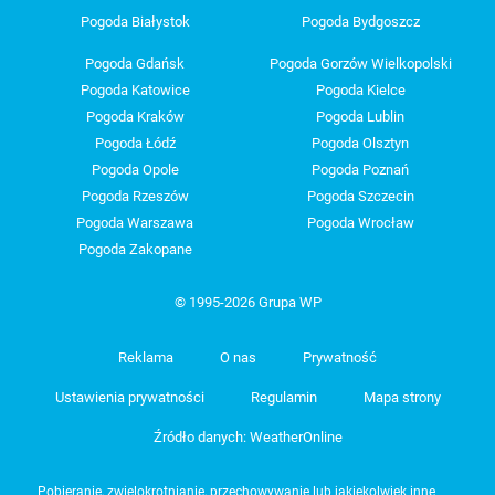
Pogoda Białystok
Pogoda Bydgoszcz
Pogoda Gdańsk
Pogoda Gorzów Wielkopolski
Pogoda Katowice
Pogoda Kielce
Pogoda Kraków
Pogoda Lublin
Pogoda Łódź
Pogoda Olsztyn
Pogoda Opole
Pogoda Poznań
Pogoda Rzeszów
Pogoda Szczecin
Pogoda Warszawa
Pogoda Wrocław
Pogoda Zakopane
© 1995-2026 Grupa WP
Reklama
O nas
Prywatność
Ustawienia prywatności
Regulamin
Mapa strony
Źródło danych: WeatherOnline
Pobieranie, zwielokrotnianie, przechowywanie lub jakiekolwiek inne