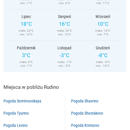
min. -1°C
min. 6°C
min. 11°C
Lipiec
Sierpień
Wrzesień
18°C
16°C
10°C
maks. 22°C
maks. 20°C
maks. 14°C
min. 14°C
min. 12°C
min. 7°C
Październik
Listopad
Grudzień
3°C
-3°C
-8°C
maks. 6°C
maks. -1°C
maks. -5°C
min. 1°C
min. -5°C
min. -10°C
Miejsca w pobliżu Rudino
Pogoda Semënovskaya
Pogoda Shavrino
Pogoda Tyurino
Pogoda Shestakovo
Pogoda Levino
Pogoda Krivtsovo