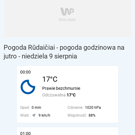
Pogoda Rūdaičiai - pogoda godzinowa na
jutro
- niedziela 9 sierpnia
00:00
17°C
Prawie bezchmurnie
Odczuwalna
17°C
Opad:
0 mm
Ciśnienie:
1020 hPa
Wiatr:
9 km/h
Wilgotność:
88%
01:00