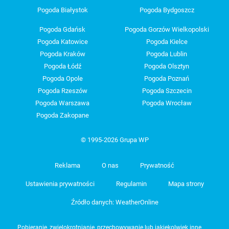
Pogoda Białystok
Pogoda Bydgoszcz
Pogoda Gdańsk
Pogoda Gorzów Wielkopolski
Pogoda Katowice
Pogoda Kielce
Pogoda Kraków
Pogoda Lublin
Pogoda Łódź
Pogoda Olsztyn
Pogoda Opole
Pogoda Poznań
Pogoda Rzeszów
Pogoda Szczecin
Pogoda Warszawa
Pogoda Wrocław
Pogoda Zakopane
© 1995-2026 Grupa WP
Reklama
O nas
Prywatność
Ustawienia prywatności
Regulamin
Mapa strony
Źródło danych: WeatherOnline
Pobieranie, zwielokrotnianie, przechowywanie lub jakiekolwiek inne