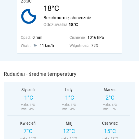
23:00
18°C
Bezchmurnie, słonecznie
Odczuwalna
18°C
Opad:
0 mm
Ciśnienie:
1016 hPa
Wiatr:
11 km/h
Wilgotność:
75%
Rūdaičiai - średnie temperatury
Styczeń
Luty
Marzec
-1°C
-1°C
2°C
maks. 1°C
maks. 1°C
maks. 4°C
min. -3°C
min. -3°C
min. -1°C
Kwiecień
Maj
Czerwiec
7°C
12°C
15°C
maks. 10°C
maks. 16°C
maks. 19°C