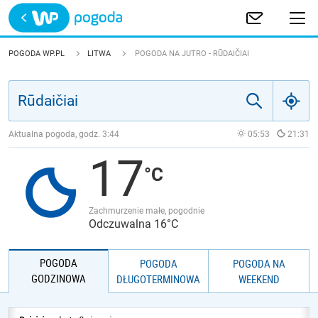
Trwa ładowanie
POLSKA
POGODA WP.PL
LITWA
POGODA NA JUTRO - RŪDAIČIAI
EUROPA
ŚWIAT
Aktualna pogoda, godz.
3:44
05:53
21:31
17
JAKOŚĆ POWIETRZA
Zachmurzenie małe, pogodnie
Odczuwalna 16°C
POGODA
POGODA
POGODA NA
GODZINOWA
DŁUGOTERMINOWA
WEEKEND