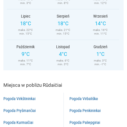
min. 3°C
min. 8°C
min. 12°C
Lipiec
Sierpień
Wrzesień
18°C
18°C
14°C
maks. 22°C
maks. 21°C
maks. 16°C
min. 15°C
min. 15°C
min. 11°C
Październik
Listopad
Grudzień
9°C
4°C
1°C
maks. 11°C
maks. 6°C
maks. 3°C
min. 7°C
min. 3°C
min. -1°C
Miejsca w pobliżu Rūdaičiai
Pogoda Virkštininkai
Pogoda Virbališkė
Pogoda Pryšmančiai
Pogoda Penkininkai
Pogoda Kurmaičiai
Pogoda Paliepgiriai