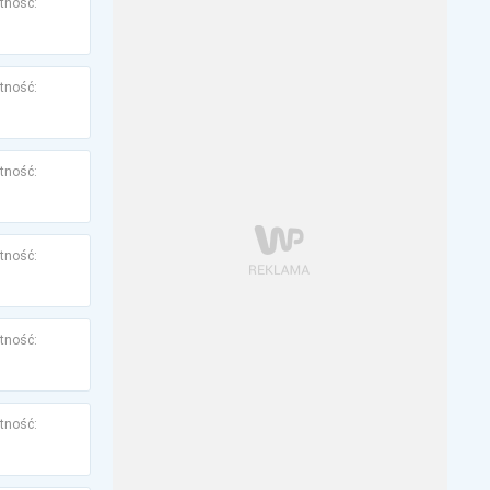
tność:
tność:
tność:
tność:
tność:
tność: