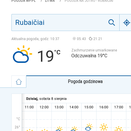
POGODA WP.PL
LITWA
POGODA NA JUTRO - RUBAIČIAI
Aktualna pogoda, godz.
10:37
05:43
21:21
19
Zachmurzenie umiarkowane
Odczuwalna 19°C
Pogoda godzinowa
°C
26°