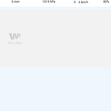
0 mm
1019 hPa
80%
6 km/h