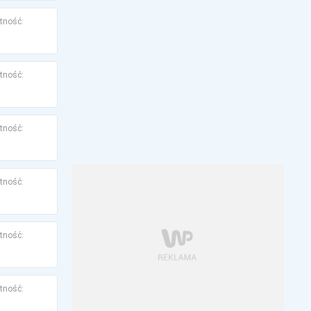
tność:
tność:
tność:
tność:
tność:
tność: