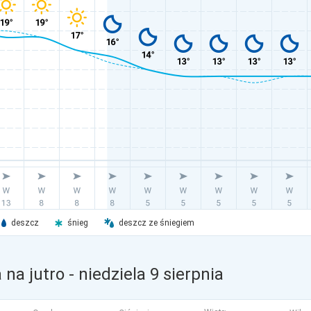
deszcz
śnieg
deszcz ze śniegiem
 na jutro
- niedziela 9 sierpnia