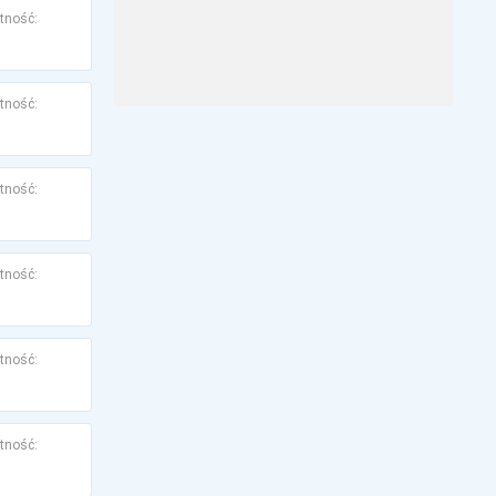
tność:
tność:
tność:
tność:
tność:
tność: