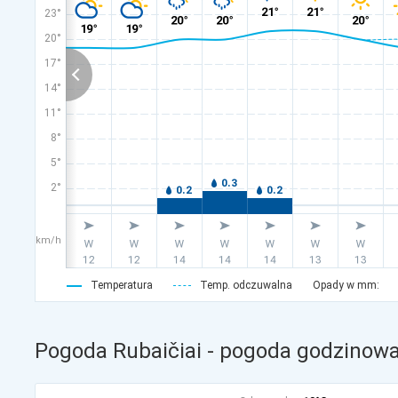
23°
20°
17°
14°
11°
8°
5°
2°
km/h
Temperatura
Temp. odczuwalna
Opady w mm:
Pogoda Rubaičiai - pogoda godzinowa