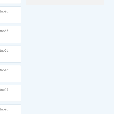
tność:
tność:
tność:
tność:
tność:
tność: