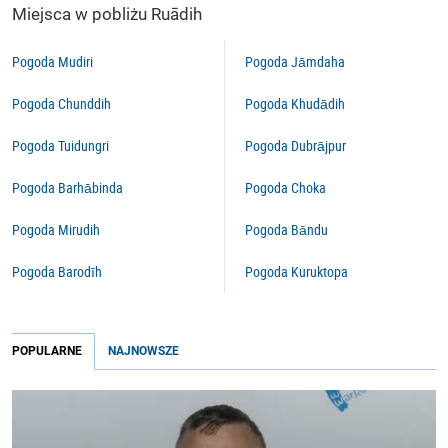
Miejsca w pobliżu Ruādih
Pogoda Mudiri
Pogoda Jāmdaha
Pogoda Chunddih
Pogoda Khudādih
Pogoda Tuidungri
Pogoda Dubrājpur
Pogoda Barhābinda
Pogoda Choka
Pogoda Mirudih
Pogoda Bāndu
Pogoda Barodīh
Pogoda Kuruktopa
POPULARNE
NAJNOWSZE