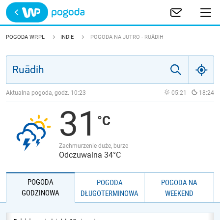
Trwa ładowanie
POLSKA
POGODA WP.PL
INDIE
POGODA NA JUTRO - RUĀDIH
EUROPA
ŚWIAT
Aktualna pogoda, godz.
10:23
05:21
18:24
31
JAKOŚĆ POWIETRZA
Zachmurzenie duże, burze
Odczuwalna 34°C
POGODA
POGODA
POGODA NA
GODZINOWA
DŁUGOTERMINOWA
WEEKEND