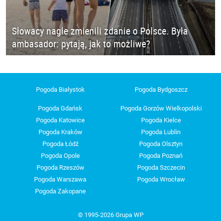
Słowacy nagle zmienili zdanie o Polsce. Była
ambasador: pytają, jak to możliwe?
Pogoda Białystok
Pogoda Bydgoszcz
Pogoda Gdańsk
Pogoda Gorzów Wielkopolski
Pogoda Katowice
Pogoda Kielce
Pogoda Kraków
Pogoda Lublin
Pogoda Łódź
Pogoda Olsztyn
Pogoda Opole
Pogoda Poznań
Pogoda Rzeszów
Pogoda Szczecin
Pogoda Warszawa
Pogoda Wrocław
Pogoda Zakopane
© 1995-2026 Grupa WP