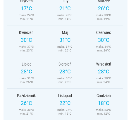
Styczeń
Luty
Marzec
17°C
21°C
26°C
maks. 24°C
maks. 28°C
maks. 33°C
min. 11°C
min. 14°C
min. 19°C
Kwiecień
Maj
Czerwiec
30°C
31°C
30°C
maks. 37°C
maks. 37°C
maks. 34°C
min. 23°C
min. 26°C
min. 26°C
Lipiec
Sierpień
Wrzesień
28°C
28°C
28°C
maks. 31°C
maks. 30°C
maks. 30°C
min. 25°C
min. 25°C
min. 24°C
Październik
Listopad
Grudzień
26°C
22°C
18°C
maks. 30°C
maks. 27°C
maks. 24°C
min. 21°C
min. 16°C
min. 12°C