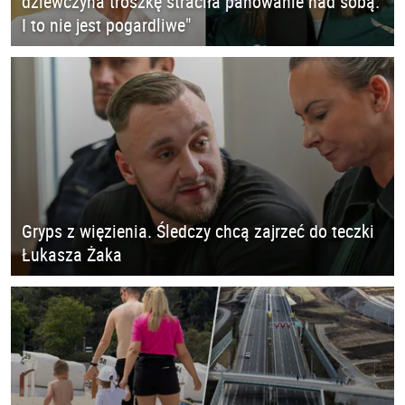
dziewczyna troszkę straciła panowanie nad sobą.
I to nie jest pogardliwe"
Gryps z więzienia. Śledczy chcą zajrzeć do teczki
Łukasza Żaka