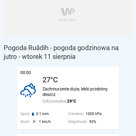
Pogoda Ruādih - pogoda godzinowa na
jutro
- wtorek 11 sierpnia
00:00
27°C
Zachmurzenie duże, lekki przelotny
deszcz
Odczuwalna
29°C
Opad:
0.1 mm
Ciśnienie:
1000 hPa
Wiatr:
1 km/h
Wilgotność:
93%