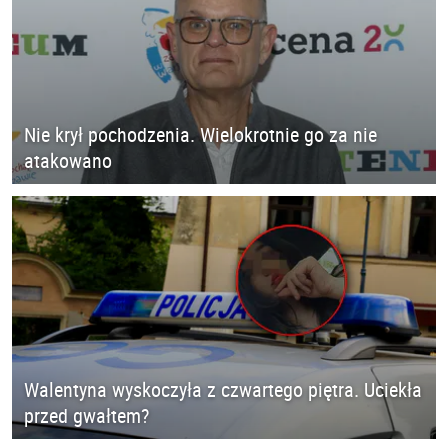
Nie krył pochodzenia. Wielokrotnie go za nie
atakowano
Walentyna wyskoczyła z czwartego piętra. Uciekła
przed gwałtem?