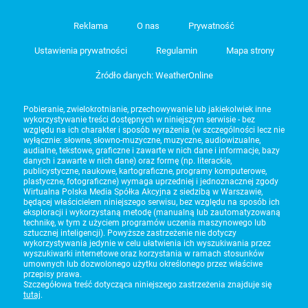
Reklama
O nas
Prywatność
Ustawienia prywatności
Regulamin
Mapa strony
Źródło danych: WeatherOnline
Pobieranie, zwielokrotnianie, przechowywanie lub jakiekolwiek inne
wykorzystywanie treści dostępnych w niniejszym serwisie - bez
względu na ich charakter i sposób wyrażenia (w szczególności lecz nie
wyłącznie: słowne, słowno-muzyczne, muzyczne, audiowizualne,
audialne, tekstowe, graficzne i zawarte w nich dane i informacje, bazy
danych i zawarte w nich dane) oraz formę (np. literackie,
publicystyczne, naukowe, kartograficzne, programy komputerowe,
plastyczne, fotograficzne) wymaga uprzedniej i jednoznacznej zgody
Wirtualna Polska Media Spółka Akcyjna z siedzibą w Warszawie,
będącej właścicielem niniejszego serwisu, bez względu na sposób ich
eksploracji i wykorzystaną metodę (manualną lub zautomatyzowaną
technikę, w tym z użyciem programów uczenia maszynowego lub
sztucznej inteligencji). Powyższe zastrzeżenie nie dotyczy
wykorzystywania jedynie w celu ułatwienia ich wyszukiwania przez
wyszukiwarki internetowe oraz korzystania w ramach stosunków
umownych lub dozwolonego użytku określonego przez właściwe
przepisy prawa.
Szczegółowa treść dotycząca niniejszego zastrzeżenia znajduje się
tutaj
.