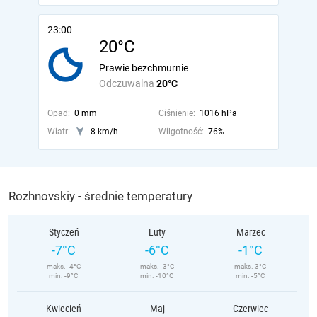
23:00
20°C
Prawie bezchmurnie
Odczuwalna
20°C
Opad:
0 mm
Ciśnienie:
1016 hPa
Wiatr:
8 km/h
Wilgotność:
76%
Rozhnovskiy - średnie temperatury
Styczeń
Luty
Marzec
-7°C
-6°C
-1°C
maks. -4°C
maks. -3°C
maks. 3°C
min. -9°C
min. -10°C
min. -5°C
Kwiecień
Maj
Czerwiec