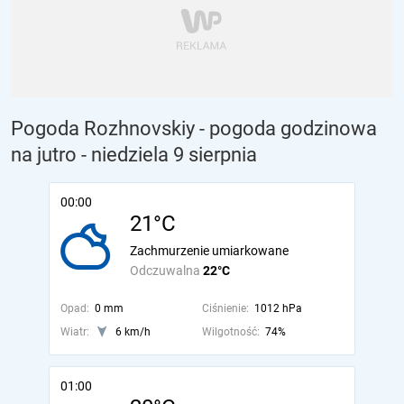
Pogoda Rozhnovskiy - pogoda godzinowa
na jutro
- niedziela 9 sierpnia
00:00
21°C
Zachmurzenie umiarkowane
Odczuwalna
22°C
Opad:
0 mm
Ciśnienie:
1012 hPa
Wiatr:
6 km/h
Wilgotność:
74%
01:00