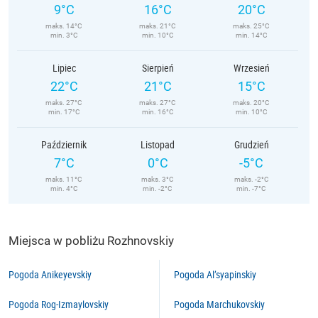
9°C
16°C
20°C
maks. 14°C
maks. 21°C
maks. 25°C
min. 3°C
min. 10°C
min. 14°C
Lipiec
Sierpień
Wrzesień
22°C
21°C
15°C
maks. 27°C
maks. 27°C
maks. 20°C
min. 17°C
min. 16°C
min. 10°C
Październik
Listopad
Grudzień
7°C
0°C
-5°C
maks. 11°C
maks. 3°C
maks. -2°C
min. 4°C
min. -2°C
min. -7°C
Miejsca w pobliżu Rozhnovskiy
Pogoda Anikeyevskiy
Pogoda Al’syapinskiy
Pogoda Rog-Izmaylovskiy
Pogoda Marchukovskiy