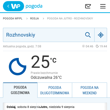
Trwa ładowanie
POLSKA
POGODA WP.PL
ROSJA
POGODA NA JUTRO - ROZHNOVSKIY
EUROPA
ŚWIAT
Aktualna pogoda, godz.
7:08
04:46
19:44
25
JAKOŚĆ POWIETRZA
Prawie bezchmurnie
Odczuwalna 26°C
POGODA
POGODA
POGODA NA
GODZINOWA
DŁUGOTERMINOWA
WEEKEND