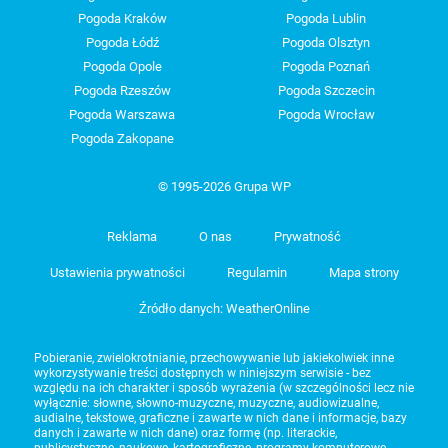
Pogoda Kraków
Pogoda Lublin
Pogoda Łódź
Pogoda Olsztyn
Pogoda Opole
Pogoda Poznań
Pogoda Rzeszów
Pogoda Szczecin
Pogoda Warszawa
Pogoda Wrocław
Pogoda Zakopane
© 1995-2026 Grupa WP
Reklama
O nas
Prywatność
Ustawienia prywatności
Regulamin
Mapa strony
Źródło danych: WeatherOnline
Pobieranie, zwielokrotnianie, przechowywanie lub jakiekolwiek inne
wykorzystywanie treści dostępnych w niniejszym serwisie - bez
względu na ich charakter i sposób wyrażenia (w szczególności lecz nie
wyłącznie: słowne, słowno-muzyczne, muzyczne, audiowizualne,
audialne, tekstowe, graficzne i zawarte w nich dane i informacje, bazy
danych i zawarte w nich dane) oraz formę (np. literackie,
publicystyczne, naukowe, kartograficzne, programy komputerowe,