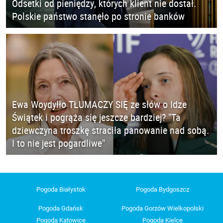
Odsetki od pieniędzy, których klient nie dostał.
Polskie państwo stanęło po stronie banków
Ewa Woydyłło TŁUMACZY SIĘ ze słów o Idze
Świątek i pogrąża się jeszcze bardziej? "Ta
dziewczyna troszkę straciła panowanie nad sobą.
I to nie jest pogardliwe"
Pogoda Białystok
Pogoda Bydgoszcz
Pogoda Gdańsk
Pogoda Gorzów Wielkopolski
Pogoda Katowice
Pogoda Kielce