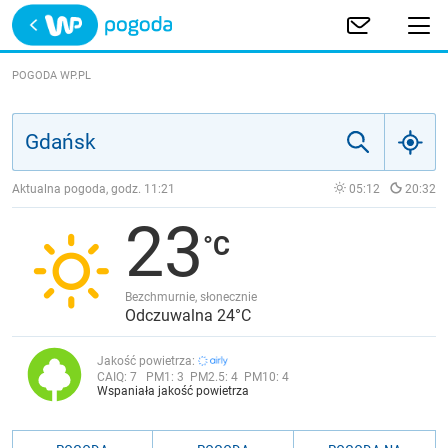
Trwa ładowanie
POLSKA
POGODA WP.PL
EUROPA
ŚWIAT
Aktualna pogoda, godz.
11:21
05:12
20:32
23
JAKOŚĆ POWIETRZA
Bezchmurnie, słonecznie
Odczuwalna 24°C
Jakość powietrza:
CAIQ:
7
PM1:
3
PM2.5:
4
PM10:
4
Wspaniała jakość powietrza