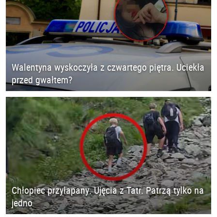
Walentyna wyskoczyła z czwartego piętra. Uciekła
przed gwałtem?
Chłopiec przyłapany. Ujęcia z Tatr. Patrzą tylko na
jedno