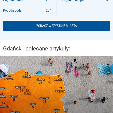
Pogoda Łódź
ZOBACZ WSZYSTKIE MIASTA
Gdańsk - polecane artykuły: