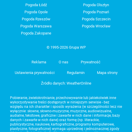
Pogoda Łódź
Pogoda Olsztyn
Pogoda Opole
Pogoda Poznań
Pogoda Rzeszów
Pogoda Szczecin
Pogoda Warszawa
Pogoda Wrocław
Pogoda Zakopane
© 1995-2026 Grupa WP
Reklama
O nas
Prywatność
Ustawienia prywatności
Regulamin
Mapa strony
Źródło danych: WeatherOnline
Pobieranie, zwielokrotnianie, przechowywanie lub jakiekolwiek inne
wykorzystywanie treści dostępnych w niniejszym serwisie - bez
względu na ich charakter i sposób wyrażenia (w szczególności lecz nie
wyłącznie: słowne, słowno-muzyczne, muzyczne, audiowizualne,
audialne, tekstowe, graficzne i zawarte w nich dane i informacje, bazy
danych i zawarte w nich dane) oraz formę (np. literackie,
publicystyczne, naukowe, kartograficzne, programy komputerowe,
plastyczne, fotograficzne) wymaga uprzedniej i jednoznacznej zgody