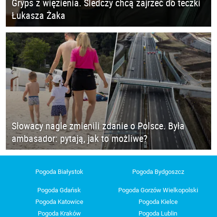
Gryps z więzienia. Śledczy chcą zajrzeć do teczki
Łukasza Żaka
Słowacy nagle zmienili zdanie o Polsce. Była
ambasador: pytają, jak to możliwe?
Pogoda Białystok
Pogoda Bydgoszcz
Pogoda Gdańsk
Pogoda Gorzów Wielkopolski
Pogoda Katowice
Pogoda Kielce
Pogoda Kraków
Pogoda Lublin