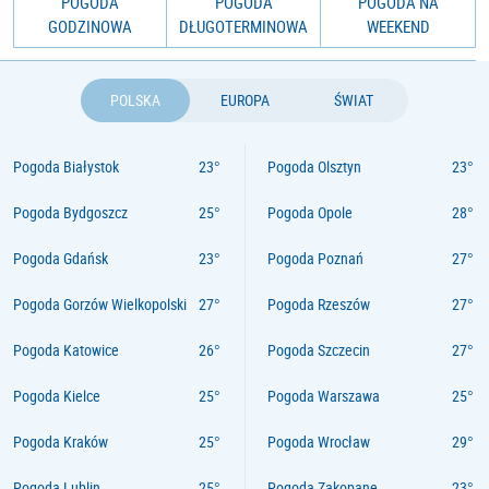
POGODA
POGODA
POGODA NA
GODZINOWA
DŁUGOTERMINOWA
WEEKEND
POLSKA
EUROPA
ŚWIAT
Pogoda Białystok
Pogoda Olsztyn
Pogoda Bydgoszcz
Pogoda Opole
Pogoda Gdańsk
Pogoda Poznań
Pogoda Gorzów Wielkopolski
Pogoda Rzeszów
Pogoda Katowice
Pogoda Szczecin
Pogoda Kielce
Pogoda Warszawa
Pogoda Kraków
Pogoda Wrocław
Pogoda Lublin
Pogoda Zakopane