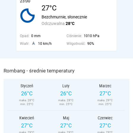
23:00
27°C
Bezchmurnie, słonecznie
Odczuwalna
28°C
Opad:
0 mm
Ciśnienie:
1010 hPa
Wiatr:
10 km/h
Wilgotność:
90%
Rombang - średnie temperatury
Styczeń
Luty
Marzec
26°C
26°C
27°C
maks. 28°C
maks. 28°C
maks. 29°C
min. 25°C
min. 25°C
min. 25°C
Kwiecień
Maj
Czerwiec
27°C
27°C
27°C
maks. 29°C
maks. 29°C
maks. 29°C