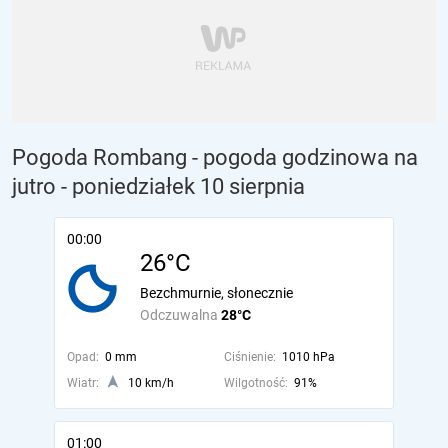
Pogoda Rombang - pogoda godzinowa na
jutro
- poniedziałek 10 sierpnia
00:00
26°C
Bezchmurnie, słonecznie
Odczuwalna
28°C
Opad:
0 mm
Ciśnienie:
1010 hPa
Wiatr:
10 km/h
Wilgotność:
91%
01:00