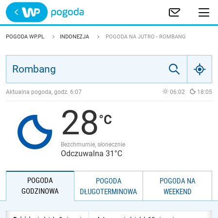
Trwa ładowanie
POLSKA
POGODA WP.PL
INDONEZJA
POGODA NA JUTRO - ROMBANG
EUROPA
ŚWIAT
Aktualna pogoda, godz.
6:07
06:02
18:05
28
JAKOŚĆ POWIETRZA
Bezchmurnie, słonecznie
Odczuwalna 31°C
POGODA
POGODA
POGODA NA
GODZINOWA
DŁUGOTERMINOWA
WEEKEND