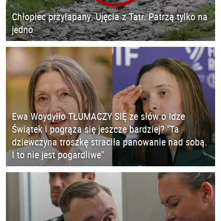
Chłopiec przyłapany. Ujęcia z Tatr. Patrzą tylko na
jedno
Ewa Woydyłło TŁUMACZY SIĘ ze słów o Idze
Świątek i pogrąża się jeszcze bardziej? "Ta
dziewczyna troszkę straciła panowanie nad sobą.
I to nie jest pogardliwe"