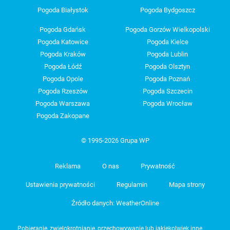
Pogoda Białystok
Pogoda Bydgoszcz
Pogoda Gdańsk
Pogoda Gorzów Wielkopolski
Pogoda Katowice
Pogoda Kielce
Pogoda Kraków
Pogoda Lublin
Pogoda Łódź
Pogoda Olsztyn
Pogoda Opole
Pogoda Poznań
Pogoda Rzeszów
Pogoda Szczecin
Pogoda Warszawa
Pogoda Wrocław
Pogoda Zakopane
© 1995-2026 Grupa WP
Reklama
O nas
Prywatność
Ustawienia prywatności
Regulamin
Mapa strony
Źródło danych: WeatherOnline
Pobieranie, zwielokrotnianie, przechowywanie lub jakiekolwiek inne