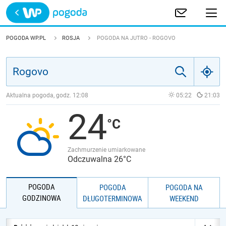
Trwa ładowanie
POLSKA
POGODA WP.PL
ROSJA
POGODA NA JUTRO - ROGOVO
EUROPA
ŚWIAT
Aktualna pogoda, godz.
12:08
05:22
21:03
24
JAKOŚĆ POWIETRZA
Zachmurzenie umiarkowane
Odczuwalna 26°C
POGODA
POGODA
POGODA NA
GODZINOWA
DŁUGOTERMINOWA
WEEKEND