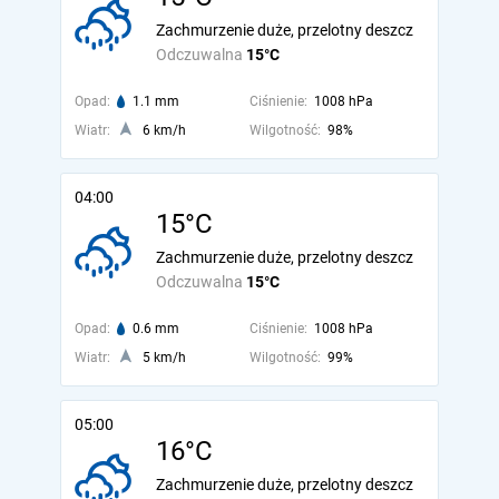
Zachmurzenie duże, przelotny deszcz
Odczuwalna
15°C
Opad:
1.1 mm
Ciśnienie:
1008 hPa
Wiatr:
6 km/h
Wilgotność:
98%
04:00
15°C
Zachmurzenie duże, przelotny deszcz
Odczuwalna
15°C
Opad:
0.6 mm
Ciśnienie:
1008 hPa
Wiatr:
5 km/h
Wilgotność:
99%
05:00
16°C
Zachmurzenie duże, przelotny deszcz