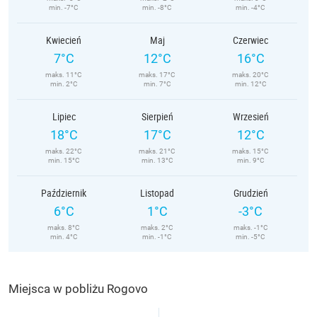
min. -7°C
min. -8°C
min. -4°C
Kwiecień
Maj
Czerwiec
7°C
12°C
16°C
maks. 11°C
maks. 17°C
maks. 20°C
min. 2°C
min. 7°C
min. 12°C
Lipiec
Sierpień
Wrzesień
18°C
17°C
12°C
maks. 22°C
maks. 21°C
maks. 15°C
min. 15°C
min. 13°C
min. 9°C
Październik
Listopad
Grudzień
6°C
1°C
-3°C
maks. 8°C
maks. 2°C
maks. -1°C
min. 4°C
min. -1°C
min. -5°C
Miejsca w pobliżu Rogovo