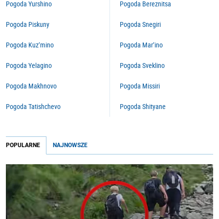
Pogoda Yurshino
Pogoda Bereznitsa
Pogoda Piskuny
Pogoda Snegiri
Pogoda Kuz’mino
Pogoda Mar’ino
Pogoda Yelagino
Pogoda Sveklino
Pogoda Makhnovo
Pogoda Missiri
Pogoda Tatishchevo
Pogoda Shityane
POPULARNE
NAJNOWSZE