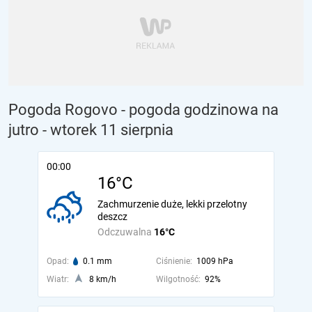
Pogoda Rogovo - pogoda godzinowa na
jutro
- wtorek 11 sierpnia
00:00
16°C
Zachmurzenie duże, lekki przelotny
deszcz
Odczuwalna
16°C
Opad:
0.1 mm
Ciśnienie:
1009 hPa
Wiatr:
8 km/h
Wilgotność:
92%