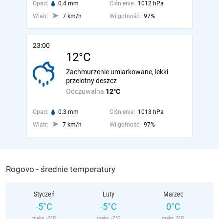
Opad:
0.4 mm
Ciśnienie:
1012 hPa
Wiatr:
7 km/h
Wilgotność:
97%
23:00
12°C
Zachmurzenie umiarkowane, lekki
przelotny deszcz
Odczuwalna
12°C
Opad:
0.3 mm
Ciśnienie:
1013 hPa
Wiatr:
7 km/h
Wilgotność:
97%
Rogovo - średnie temperatury
Styczeń
Luty
Marzec
-5°C
-5°C
0°C
maks. -3°C
maks. -2°C
maks. 3°C