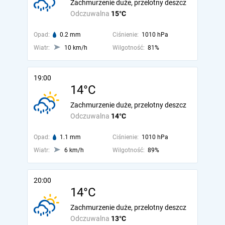
Zachmurzenie duże, przelotny deszcz
Odczuwalna
15°C
Opad:
0.2 mm
Ciśnienie:
1010 hPa
Wiatr:
10 km/h
Wilgotność:
81%
19:00
14°C
Zachmurzenie duże, przelotny deszcz
Odczuwalna
14°C
Opad:
1.1 mm
Ciśnienie:
1010 hPa
Wiatr:
6 km/h
Wilgotność:
89%
20:00
14°C
Zachmurzenie duże, przelotny deszcz
Odczuwalna
13°C