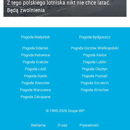
Z tego polskiego lotniska nikt nie chce latać.
Będą zwolnienia
Pogoda Białystok
Pogoda Bydgoszcz
Pogoda Gdańsk
Pogoda Gorzów Wielkopolski
Pogoda Katowice
Pogoda Kielce
Pogoda Kraków
Pogoda Lublin
Pogoda Łódź
Pogoda Olsztyn
Pogoda Opole
Pogoda Poznań
Pogoda Rzeszów
Pogoda Szczecin
Pogoda Warszawa
Pogoda Wrocław
Pogoda Zakopane
© 1995-2026 Grupa WP
Reklama
O nas
Prywatność