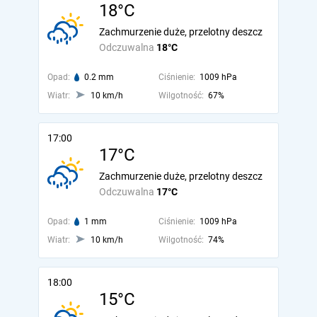
18°C
Zachmurzenie duże, przelotny deszcz
Odczuwalna
18°C
Opad:
0.2 mm
Ciśnienie:
1009 hPa
Wiatr:
10 km/h
Wilgotność:
67%
17:00
17°C
Zachmurzenie duże, przelotny deszcz
Odczuwalna
17°C
Opad:
1 mm
Ciśnienie:
1009 hPa
Wiatr:
10 km/h
Wilgotność:
74%
18:00
15°C