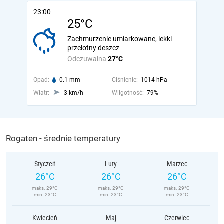
23:00
25°C
Zachmurzenie umiarkowane, lekki
przelotny deszcz
Odczuwalna
27°C
Opad:
0.1 mm
Ciśnienie:
1014 hPa
Wiatr:
3 km/h
Wilgotność:
79%
Rogaten - średnie temperatury
Styczeń
Luty
Marzec
26°C
26°C
26°C
maks. 29°C
maks. 29°C
maks. 29°C
min. 23°C
min. 23°C
min. 23°C
Kwiecień
Maj
Czerwiec