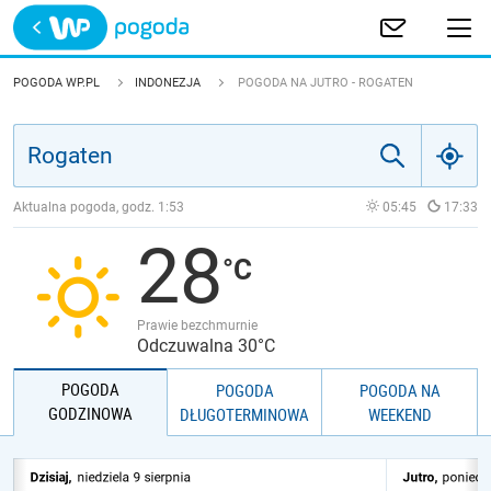
Trwa ładowanie
POLSKA
POGODA WP.PL
INDONEZJA
POGODA NA JUTRO - ROGATEN
EUROPA
ŚWIAT
Aktualna pogoda, godz.
1:53
05:45
17:33
28
JAKOŚĆ POWIETRZA
Prawie bezchmurnie
Odczuwalna 30°C
POGODA
POGODA
POGODA NA
GODZINOWA
DŁUGOTERMINOWA
WEEKEND