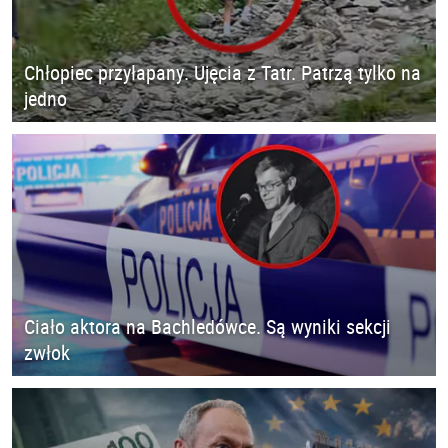
Chłopiec przyłapany. Ujęcia z Tatr. Patrzą tylko na
jedno
Ciało aktora na Bachledówce. Są wyniki sekcji
zwłok