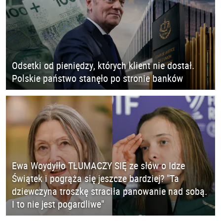
Odsetki od pieniędzy, których klient nie dostał.
Polskie państwo stanęło po stronie banków
Ewa Woydyłło TŁUMACZY SIĘ ze słów o Idze
Świątek i pogrąża się jeszcze bardziej? "Ta
dziewczyna troszkę straciła panowanie nad sobą.
I to nie jest pogardliwe"