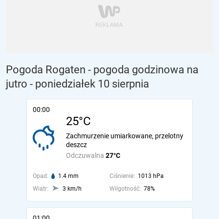
Pogoda Rogaten - pogoda godzinowa na
jutro
- poniedziałek 10 sierpnia
00:00
25°C
Zachmurzenie umiarkowane, przelotny
deszcz
Odczuwalna
27°C
Opad:
1.4 mm
Ciśnienie:
1013 hPa
Wiatr:
3 km/h
Wilgotność:
78%
01:00