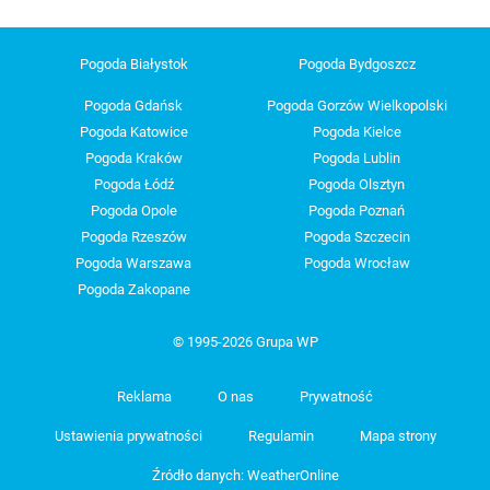
Pogoda Białystok
Pogoda Bydgoszcz
Pogoda Gdańsk
Pogoda Gorzów Wielkopolski
Pogoda Katowice
Pogoda Kielce
Pogoda Kraków
Pogoda Lublin
Pogoda Łódź
Pogoda Olsztyn
Pogoda Opole
Pogoda Poznań
Pogoda Rzeszów
Pogoda Szczecin
Pogoda Warszawa
Pogoda Wrocław
Pogoda Zakopane
© 1995-2026 Grupa WP
Reklama
O nas
Prywatność
Ustawienia prywatności
Regulamin
Mapa strony
Źródło danych: WeatherOnline