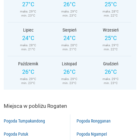
27°C
26°C
25°C
maks. 29°C
maks. 29°C
maks. 28°C
min. 23°C
min. 23°C
min. 22°C
Lipiec
Sierpień
Wrzesień
24°C
24°C
25°C
maks. 28°C
maks. 28°C
maks. 29°C
min. 21°C
min. 21°C
min. 22°C
Październik
Listopad
Grudzień
26°C
26°C
26°C
maks. 29°C
maks. 29°C
maks. 29°C
min. 23°C
min. 23°C
min. 23°C
Miejsca w pobliżu Rogaten
Pogoda Tumpakandong
Pogoda Rongganan
Pogoda Putuk
Pogoda Ngampel