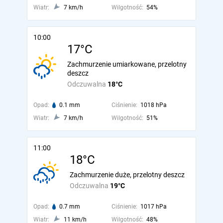
Wiatr:
7 km/h
Wilgotność:
54%
10:00
17°C
Zachmurzenie umiarkowane, przelotny
deszcz
Odczuwalna
18°C
Opad:
0.1 mm
Ciśnienie:
1018 hPa
Wiatr:
7 km/h
Wilgotność:
51%
11:00
18°C
Zachmurzenie duże, przelotny deszcz
Odczuwalna
19°C
Opad:
0.7 mm
Ciśnienie:
1017 hPa
Wiatr:
11 km/h
Wilgotność:
48%