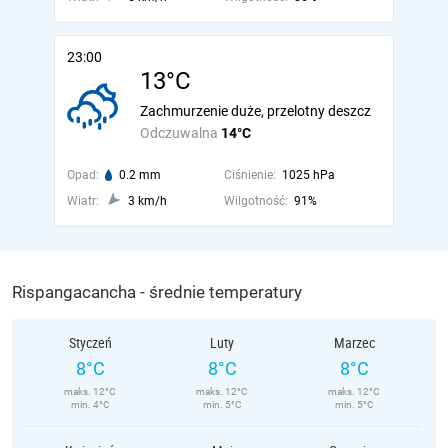
23:00
13°C
Zachmurzenie duże, przelotny deszcz
Odczuwalna
14°C
Opad:
0.2 mm
Ciśnienie:
1025 hPa
Wiatr:
3 km/h
Wilgotność:
91%
Rispangacancha - średnie temperatury
Styczeń
Luty
Marzec
8°C
8°C
8°C
maks. 12°C
maks. 12°C
maks. 12°C
min. 4°C
min. 5°C
min. 5°C