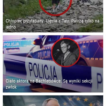
Chłopiec przyłapany. Ujęcia z Tatr. Patrzą tylko na
jedno
Ciało aktora na Bachledówce. Są wyniki sekcji
zwłok