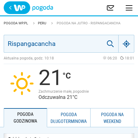
Trwa ładowanie
POLSKA
POGODA WP.PL
PERU
POGODA NA JUTRO - RISPANGACANCHA
EUROPA
ŚWIAT
Aktualna pogoda, godz.
10:18
06:20
18:01
21
JAKOŚĆ POWIETRZA
Zachmurzenie małe, pogodnie
Odczuwalna 21°C
POGODA
POGODA
POGODA NA
GODZINOWA
DŁUGOTERMINOWA
WEEKEND