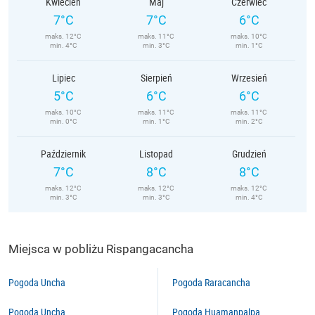
Kwiecień
Maj
Czerwiec
7°C
7°C
6°C
maks. 12°C
maks. 11°C
maks. 10°C
min. 4°C
min. 3°C
min. 1°C
Lipiec
Sierpień
Wrzesień
5°C
6°C
6°C
maks. 10°C
maks. 11°C
maks. 11°C
min. 0°C
min. 1°C
min. 2°C
Październik
Listopad
Grudzień
7°C
8°C
8°C
maks. 12°C
maks. 12°C
maks. 12°C
min. 3°C
min. 3°C
min. 4°C
Miejsca w pobliżu Rispangacancha
Pogoda Uncha
Pogoda Raracancha
Pogoda Uncha
Pogoda Huamanpalpa