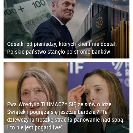
Odsetki od pieniędzy, których klient nie dostał.
Polskie państwo stanęło po stronie banków
Ewa Woydyłło TŁUMACZY SIĘ ze słów o Idze
Świątek i pogrąża się jeszcze bardziej? "Ta
dziewczyna troszkę straciła panowanie nad sobą.
I to nie jest pogardliwe"