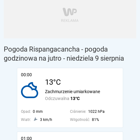
Pogoda Rispangacancha - pogoda
godzinowa na jutro
- niedziela 9 sierpnia
00:00
13°C
Zachmurzenie umiarkowane
Odczuwalna
13°C
Opad:
0 mm
Ciśnienie:
1022 hPa
Wiatr:
3 km/h
Wilgotność:
81%
01:00