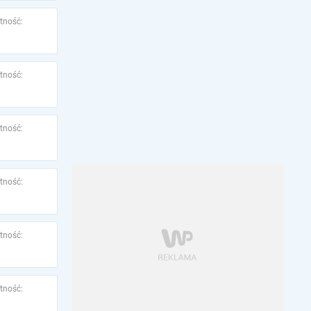
tność:
tność:
tność:
tność:
tność:
tność: