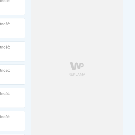
tność:
tność:
tność:
tność:
tność:
tność: