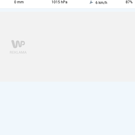
0 mm
1015 hPa
87%
6 km/h