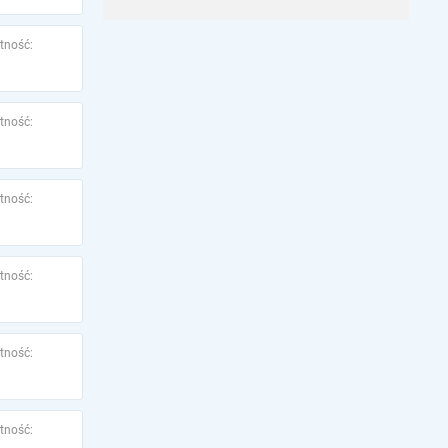
tność:
tność:
tność:
tność:
tność:
tność: