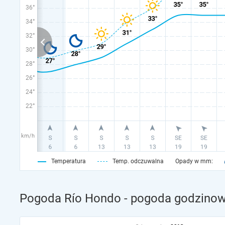
36°
34°
32°
30°
28°
26°
24°
22°
km/h
Temperatura
Temp. odczuwalna
Opady w mm:
Pogoda Río Hondo - pogoda godzinowa