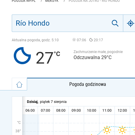
POGODA WP.PL
MEKSYK
POGODA NA JUTRO - RÍO HONDO
Aktualna pogoda, godz.
5:10
07:06
20:17
27
Zachmurzenie małe, pogodnie
Odczuwalna 29°C
Pogoda godzinowa
°C
38°