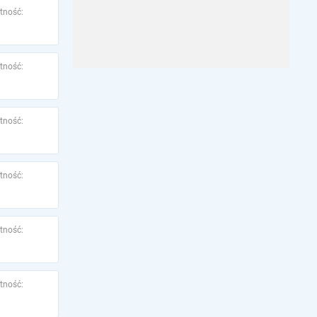
tność:
tność:
tność:
tność:
tność:
tność: