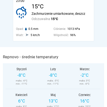
23:00
15°C
Zachmurzenie umiarkowane, deszcz
Odczuwalna
15°C
Opad:
0.5 mm
Ciśnienie:
1013 hPa
Wiatr:
5 km/h
Wilgotność:
96%
Repnovo - średnie temperatury
Styczeń
Luty
Marzec
-8°C
-8°C
-2°C
maks. -6°C
maks. -5°C
maks. 0°C
min. -11°C
min. -11°C
min. -6°C
Kwiecień
Maj
Czerwiec
6°C
13°C
16°C
maks. 9°C
maks. 17°C
maks. 20°C