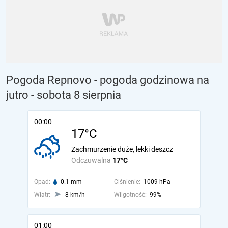
Pogoda Repnovo - pogoda godzinowa na
jutro
- sobota 8 sierpnia
00:00
17°C
Zachmurzenie duże, lekki deszcz
Odczuwalna
17°C
Opad:
0.1 mm
Ciśnienie:
1009 hPa
Wiatr:
8 km/h
Wilgotność:
99%
01:00