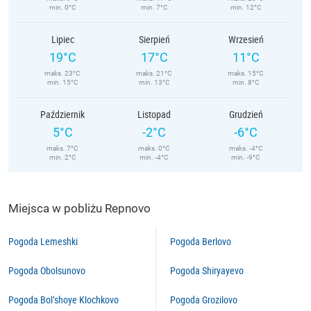
min. 0°C
min. 7°C
min. 12°C
Lipiec
Sierpień
Wrzesień
19°C
17°C
11°C
maks. 23°C
maks. 21°C
maks. 15°C
min. 15°C
min. 13°C
min. 8°C
Październik
Listopad
Grudzień
5°C
-2°C
-6°C
maks. 7°C
maks. 0°C
maks. -4°C
min. 2°C
min. -4°C
min. -9°C
Miejsca w pobliżu Repnovo
Pogoda Lemeshki
Pogoda Berlovo
Pogoda Obolsunovo
Pogoda Shiryayevo
Pogoda Bol’shoye Klochkovo
Pogoda Grozilovo