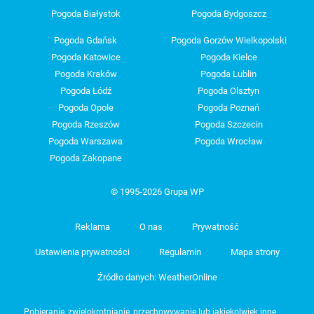
Pogoda Białystok
Pogoda Bydgoszcz
Pogoda Gdańsk
Pogoda Gorzów Wielkopolski
Pogoda Katowice
Pogoda Kielce
Pogoda Kraków
Pogoda Lublin
Pogoda Łódź
Pogoda Olsztyn
Pogoda Opole
Pogoda Poznań
Pogoda Rzeszów
Pogoda Szczecin
Pogoda Warszawa
Pogoda Wrocław
Pogoda Zakopane
© 1995-2026 Grupa WP
Reklama
O nas
Prywatność
Ustawienia prywatności
Regulamin
Mapa strony
Źródło danych: WeatherOnline
Pobieranie, zwielokrotnianie, przechowywanie lub jakiekolwiek inne