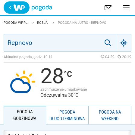
Trwa ładowanie
POLSKA
POGODA WP.PL
ROSJA
POGODA NA JUTRO - REPNOVO
EUROPA
ŚWIAT
Aktualna pogoda, godz.
10:11
04:29
20:19
28
JAKOŚĆ POWIETRZA
Zachmurzenie umiarkowane
Odczuwalna 30°C
POGODA
POGODA
POGODA NA
GODZINOWA
DŁUGOTERMINOWA
WEEKEND