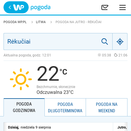
Trwa ładowanie
POLSKA
POGODA WP.PL
LITWA
POGODA NA JUTRO - RĖKUČIAI
EUROPA
ŚWIAT
Aktualna pogoda, godz.
12:01
05:38
21:06
22
JAKOŚĆ POWIETRZA
Bezchmurnie, słonecznie
Odczuwalna 23°C
POGODA
POGODA
POGODA NA
GODZINOWA
DŁUGOTERMINOWA
WEEKEND