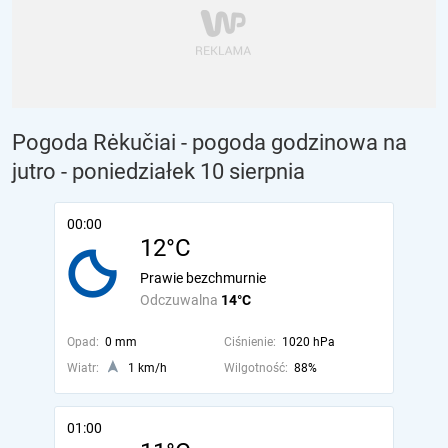
Pogoda Rėkučiai - pogoda godzinowa na
jutro
- poniedziałek 10 sierpnia
00:00
12°C
Prawie bezchmurnie
Odczuwalna
14°C
Opad:
0 mm
Ciśnienie:
1020 hPa
Wiatr:
1 km/h
Wilgotność:
88%
01:00