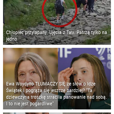
Chłopiec przyłapany. Ujęcia z Tatr. Patrzą tylko na
jedno
Ewa Woydyłło TŁUMACZY SIĘ ze słów o Idze
Świątek i pogrąża się jeszcze bardziej? "Ta
dziewczyna troszkę straciła panowanie nad sobą.
I to nie jest pogardliwe"