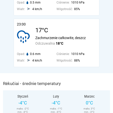
Opad:
0.5 mm
Ciśnienie:
1010 hPa
Wiatr:
4 km/h
Wilgotność:
85%
23:00
17°C
Zachmurzenie całkowite, deszcz
Odczuwalna
18°C
Opad:
0.6 mm
Ciśnienie:
1010 hPa
Wiatr:
4 km/h
Wilgotność:
88%
Rėkučiai - średnie temperatury
Styczeń
Luty
Marzec
-4°C
-4°C
0°C
maks. -2°C
maks. -1°C
maks. 3°C
min. -6°C
min. -6°C
min. -3°C