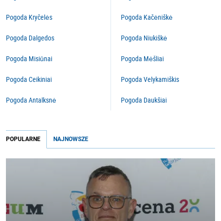
Pogoda Kryčelės
Pogoda Kačėniškė
Pogoda Dalgedos
Pogoda Niukiškė
Pogoda Misiūnai
Pogoda Mėšliai
Pogoda Ceikiniai
Pogoda Velykamiškis
Pogoda Antalksnė
Pogoda Daukšiai
POPULARNE
NAJNOWSZE