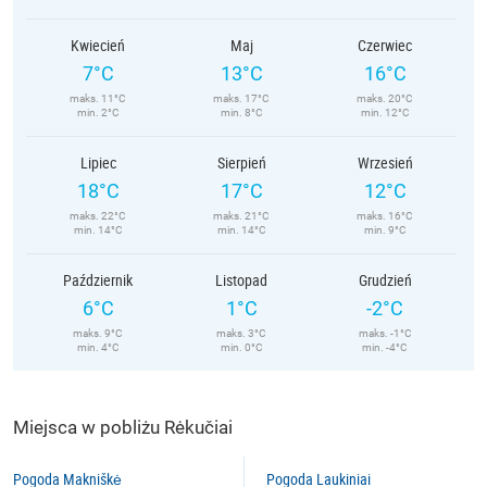
Kwiecień
Maj
Czerwiec
7°C
13°C
16°C
maks. 11°C
maks. 17°C
maks. 20°C
min. 2°C
min. 8°C
min. 12°C
Lipiec
Sierpień
Wrzesień
18°C
17°C
12°C
maks. 22°C
maks. 21°C
maks. 16°C
min. 14°C
min. 14°C
min. 9°C
Październik
Listopad
Grudzień
6°C
1°C
-2°C
maks. 9°C
maks. 3°C
maks. -1°C
min. 4°C
min. 0°C
min. -4°C
Miejsca w pobliżu Rėkučiai
Pogoda Makniškė
Pogoda Laukiniai