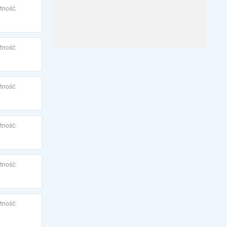
tność:
tność:
tność:
tność:
tność:
tność: