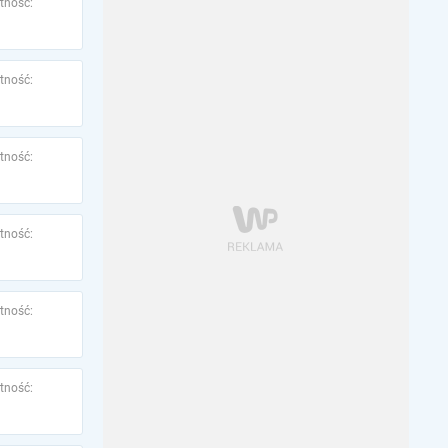
tność:
tność:
tność:
tność:
tność:
tność: