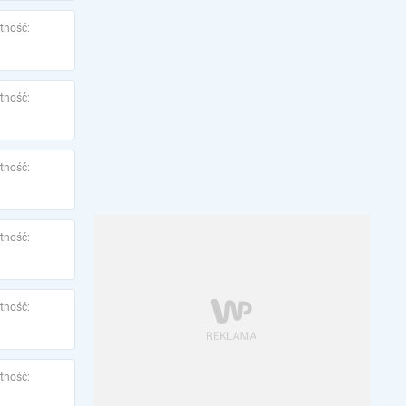
tność:
tność:
tność:
tność:
tność:
tność: