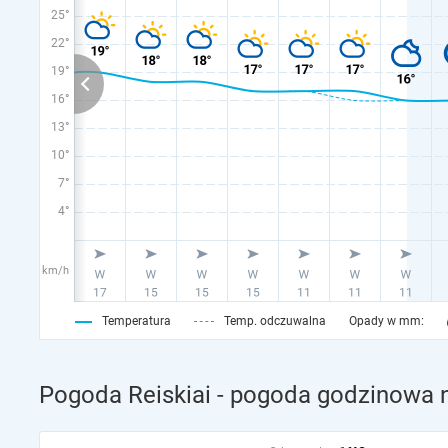
25°
22°
19°
16°
13°
10°
7°
4°
km/h
Temperatura
Temp. odczuwalna
Opady w mm:
Pogoda Reiskiai - pogoda godzinowa n