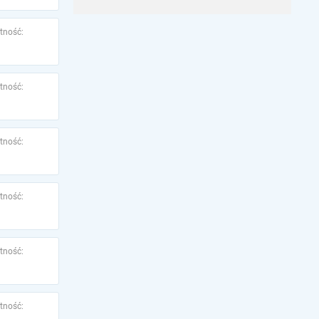
tność:
tność:
tność:
tność:
tność:
tność: