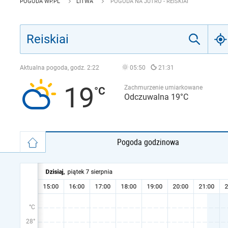
POGODA WP.PL
LITWA
POGODA NA JUTRO - REISKIAI
Aktualna pogoda, godz.
2:22
05:50
21:31
19
Zachmurzenie umiarkowane
Odczuwalna 19°C
Pogoda godzinowa
°C
28°