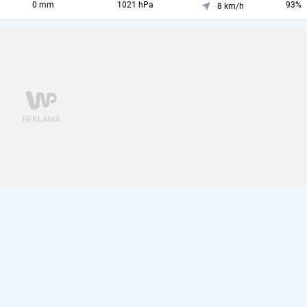
0 mm
1021 hPa
93%
8 km/h