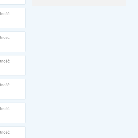
tność:
tność:
tność:
tność:
tność:
tność: