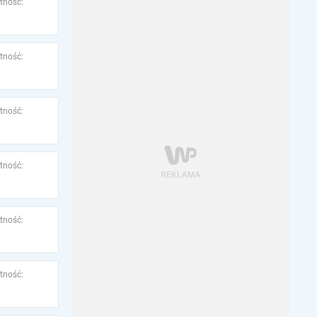
tność:
tność:
tność:
tność:
tność:
tność: