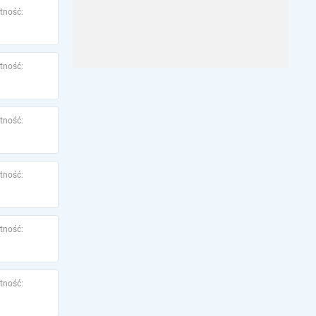
tność:
tność:
tność:
tność:
tność:
tność: