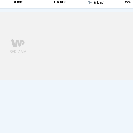
0 mm
1018 hPa
95%
6 km/h