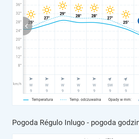
36°
32°
28°
24°
20°
16°
12°
8°
km/h
Temperatura
Temp. odczuwalna
Opady w mm:
Pogoda Régulo Inlugo - pogoda godzin