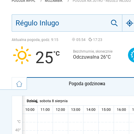
POGODA WP.PL
MOZAMBIK
POGODA NA JUTRO - RÉGULO INLUGO
Aktualna pogoda, godz.
9:15
05:54
17:23
25
Bezchmurnie, słonecznie
Odczuwalna 26°C
Pogoda godzinowa
°C
40°