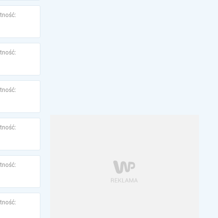
tność:
tność:
tność:
tność:
tność:
tność: