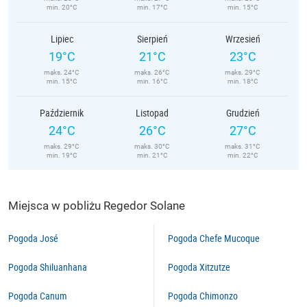
min. 20°C
min. 17°C
min. 15°C
Lipiec
Sierpień
Wrzesień
19°C
21°C
23°C
maks. 24°C
maks. 26°C
maks. 29°C
min. 15°C
min. 16°C
min. 18°C
Październik
Listopad
Grudzień
24°C
26°C
27°C
maks. 29°C
maks. 30°C
maks. 31°C
min. 19°C
min. 21°C
min. 22°C
Miejsca w pobliżu Regedor Solane
Pogoda José
Pogoda Chefe Mucoque
Pogoda Shiluanhana
Pogoda Xitzutze
Pogoda Canum
Pogoda Chimonzo