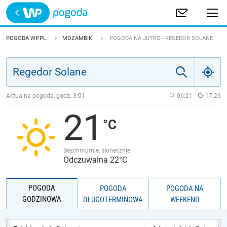
Trwa ładowanie
POLSKA
POGODA WP.PL
MOZAMBIK
POGODA NA JUTRO - REGEDOR SOLANE
EUROPA
ŚWIAT
Aktualna pogoda, godz.
3:01
06:21
17:26
21
JAKOŚĆ POWIETRZA
Bezchmurnie, słonecznie
Odczuwalna 22°C
POGODA
POGODA
POGODA NA
GODZINOWA
DŁUGOTERMINOWA
WEEKEND