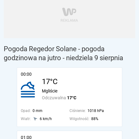
Pogoda Regedor Solane - pogoda
godzinowa na jutro
- niedziela 9 sierpnia
00:00
17°C
Mgliście
Odczuwalna
17°C
Opad:
0 mm
Ciśnienie:
1018 hPa
Wiatr:
6 km/h
Wilgotność:
88%
01:00