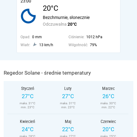
23:00
20°C
Bezchmurnie, słonecznie
Odczuwalna
20°C
Opad:
0 mm
Ciśnienie:
1012 hPa
Wiatr:
13 km/h
Wilgotność:
79%
Regedor Solane - średnie temperatury
Styczeń
Luty
Marzec
27°C
27°C
26°C
maks. 31°C
maks. 31°C
maks. 30°C
min. 23°C
min. 23°C
min. 22°C
Kwiecień
Maj
Czerwiec
24°C
22°C
20°C
maks. 28°C
maks. 27°C
maks. 25°C