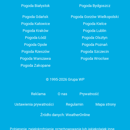
Pogoda Białystok
Pogoda Bydgoszcz
Pogoda Gdańsk
Pogoda Gorzów Wielkopolski
Pogoda Katowice
Pogoda Kielce
Pogoda Kraków
Pogoda Lublin
Pogoda Łódź
Pogoda Olsztyn
Pogoda Opole
Pogoda Poznań
Pogoda Rzeszów
Pogoda Szczecin
Pogoda Warszawa
Pogoda Wrocław
Pogoda Zakopane
© 1995-2026 Grupa WP
Reklama
O nas
Prywatność
Ustawienia prywatności
Regulamin
Mapa strony
Źródło danych: WeatherOnline
Pobieranie, zwielokrotnianie, przechowywanie lub jakiekolwiek inne