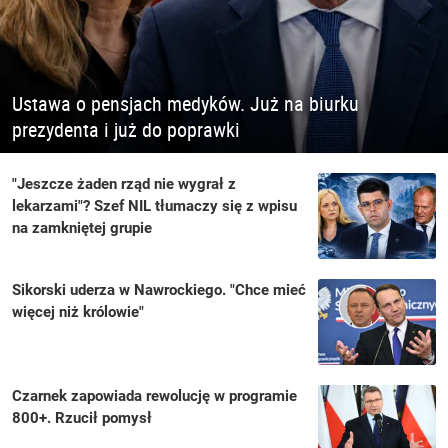
Ustawa o pensjach medyków. Już na biurku
prezydenta i już do poprawki
"Jeszcze żaden rząd nie wygrał z
lekarzami"? Szef NIL tłumaczy się z wpisu
na zamkniętej grupie
Sikorski uderza w Nawrockiego. "Chce mieć
więcej niż królowie"
Czarnek zapowiada rewolucję w programie
800+. Rzucił pomysł