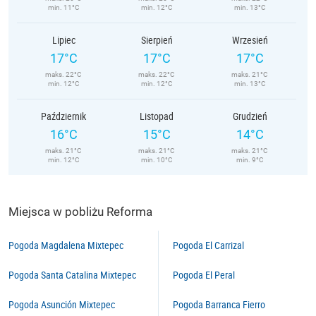
min. 11°C
min. 12°C
min. 13°C
Lipiec
Sierpień
Wrzesień
17°C
17°C
17°C
maks. 22°C
maks. 22°C
maks. 21°C
min. 12°C
min. 12°C
min. 13°C
Październik
Listopad
Grudzień
16°C
15°C
14°C
maks. 21°C
maks. 21°C
maks. 21°C
min. 12°C
min. 10°C
min. 9°C
Miejsca w pobliżu Reforma
Pogoda Magdalena Mixtepec
Pogoda El Carrizal
Pogoda Santa Catalina Mixtepec
Pogoda El Peral
Pogoda Asunción Mixtepec
Pogoda Barranca Fierro