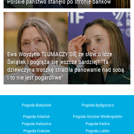
Polskie państwo stanęło po stronie banków
Ewa Woydyłło TŁUMACZY SIĘ ze słów o Idze
Świątek i pogrąża się jeszcze bardziej? "Ta
dziewczyna troszkę straciła panowanie nad sobą.
I to nie jest pogardliwe"
Pogoda Białystok
Pogoda Bydgoszcz
Pogoda Gdańsk
Pogoda Gorzów Wielkopolski
Pogoda Katowice
Pogoda Kielce
Pogoda Kraków
Pogoda Lublin