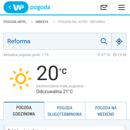
Trwa ładowanie
POLSKA
POGODA WP.PL
MEKSYK
POGODA NA JUTRO - REFORMA
EUROPA
ŚWIAT
Aktualna pogoda, godz.
7:16
07:10
19:58
20
JAKOŚĆ POWIETRZA
Zachmurzenie małe, pogodnie
Odczuwalna 21°C
POGODA
POGODA
POGODA NA
GODZINOWA
DŁUGOTERMINOWA
WEEKEND