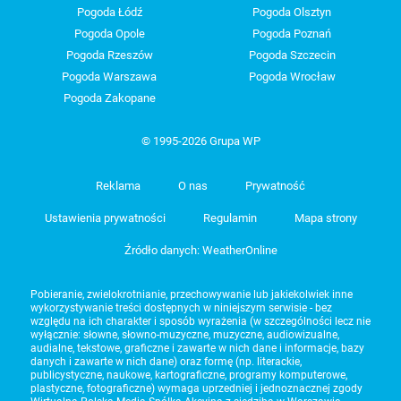
Pogoda Łódź
Pogoda Olsztyn
Pogoda Opole
Pogoda Poznań
Pogoda Rzeszów
Pogoda Szczecin
Pogoda Warszawa
Pogoda Wrocław
Pogoda Zakopane
© 1995-2026 Grupa WP
Reklama
O nas
Prywatność
Ustawienia prywatności
Regulamin
Mapa strony
Źródło danych: WeatherOnline
Pobieranie, zwielokrotnianie, przechowywanie lub jakiekolwiek inne
wykorzystywanie treści dostępnych w niniejszym serwisie - bez
względu na ich charakter i sposób wyrażenia (w szczególności lecz nie
wyłącznie: słowne, słowno-muzyczne, muzyczne, audiowizualne,
audialne, tekstowe, graficzne i zawarte w nich dane i informacje, bazy
danych i zawarte w nich dane) oraz formę (np. literackie,
publicystyczne, naukowe, kartograficzne, programy komputerowe,
plastyczne, fotograficzne) wymaga uprzedniej i jednoznacznej zgody