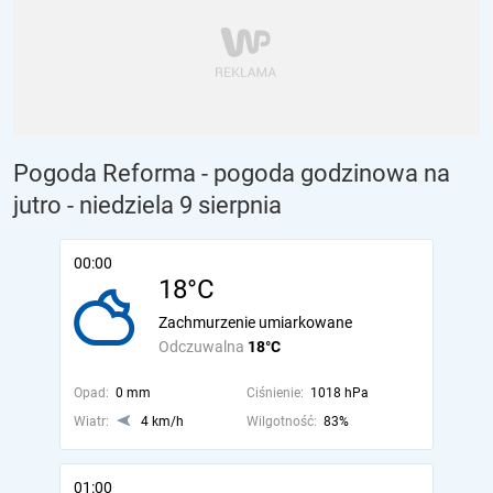
Pogoda Reforma - pogoda godzinowa na
jutro
- niedziela 9 sierpnia
00:00
18°C
Zachmurzenie umiarkowane
Odczuwalna
18°C
Opad:
0 mm
Ciśnienie:
1018 hPa
Wiatr:
4 km/h
Wilgotność:
83%
01:00