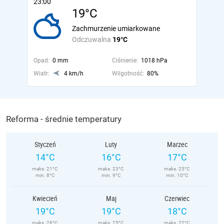
23:00
19°C
Zachmurzenie umiarkowane
Odczuwalna
19°C
Opad:
0 mm
Ciśnienie:
1018 hPa
Wiatr:
4 km/h
Wilgotność:
80%
Reforma - średnie temperatury
Styczeń
Luty
Marzec
14°C
16°C
17°C
maks. 21°C
maks. 23°C
maks. 25°C
min. 8°C
min. 9°C
min. 10°C
Kwiecień
Maj
Czerwiec
19°C
19°C
18°C
maks. 26°C
maks. 25°C
maks. 22°C