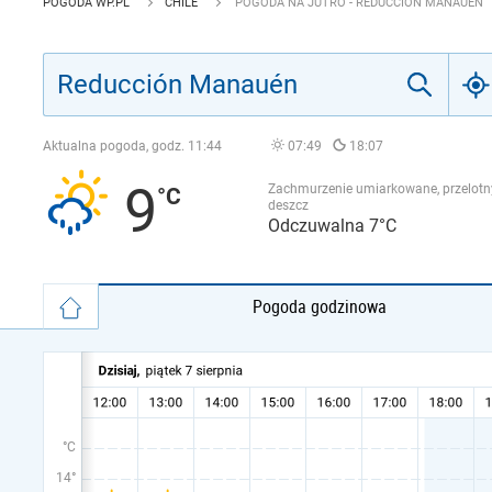
POGODA WP.PL
CHILE
POGODA NA JUTRO - REDUCCIÓN MANAUÉN
Aktualna pogoda, godz.
11:44
07:49
18:07
9
Zachmurzenie umiarkowane, przelotn
deszcz
Odczuwalna 7°C
Pogoda godzinowa
°C
14°