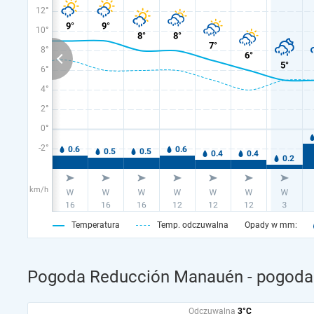
12°
10°
8°
6°
4°
2°
0°
-2°
km/h
Temperatura
Temp. odczuwalna
Opady w mm:
Pogoda Reducción Manauén - pogoda 
Odczuwalna
3°C