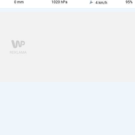
0 mm
1020 hPa
95%
4 km/h