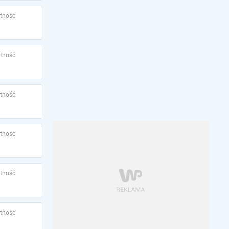
tność:
tność:
tność:
tność:
tność:
tność: