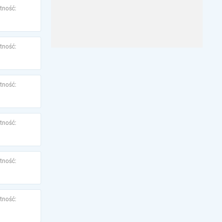
tność:
tność:
tność:
tność:
tność:
tność: