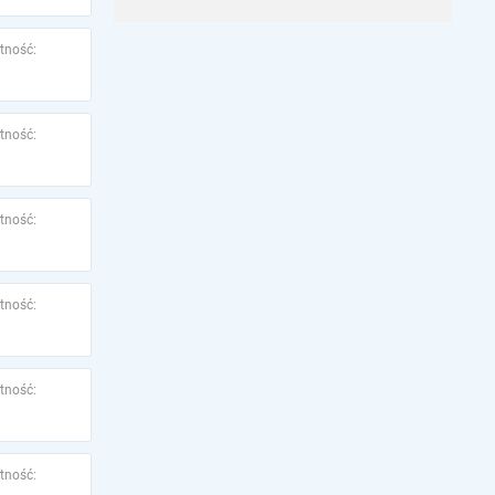
tność:
tność:
tność:
tność:
tność:
tność: