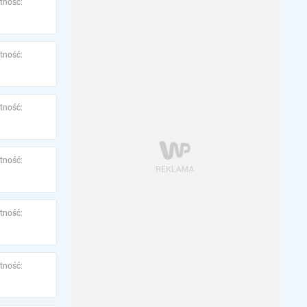
tność:
tność:
tność:
tność:
tność:
tność: