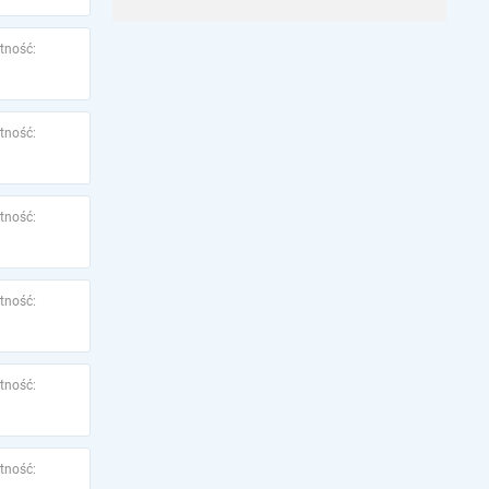
tność:
tność:
tność:
tność:
tność:
tność: