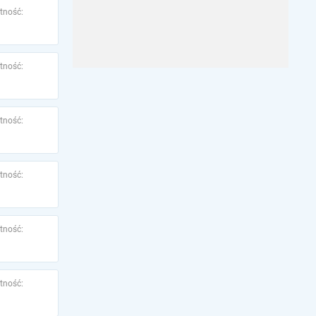
tność:
tność:
tność:
tność:
tność:
tność: