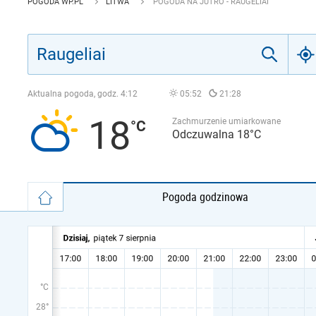
POGODA WP.PL
LITWA
POGODA NA JUTRO - RAUGELIAI
Aktualna pogoda, godz.
4:12
05:52
21:28
18
Zachmurzenie umiarkowane
Odczuwalna 18°C
Pogoda godzinowa
°C
28°