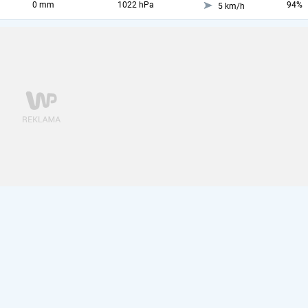
0 mm
1022 hPa
94%
5 km/h