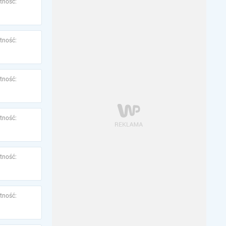
tność:
tność:
tność:
tność:
tność:
tność: