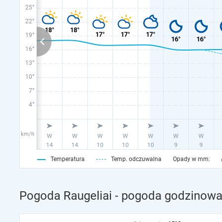
25°
22°
19°
16°
13°
10°
7°
4°
km/h
Temperatura
Temp. odczuwalna
Opady w mm:
Pogoda Raugeliai - pogoda godzinowa 