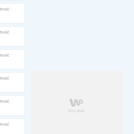
tność:
tność:
tność:
tność:
tność:
tność: