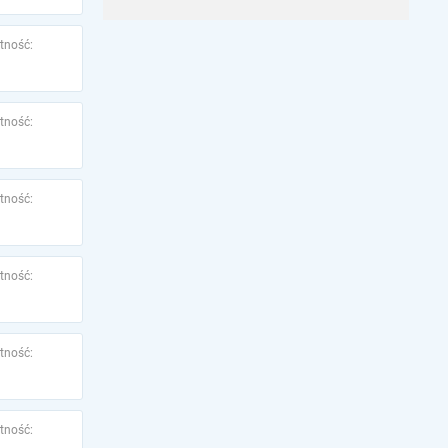
tność:
tność:
tność:
tność:
tność:
tność: