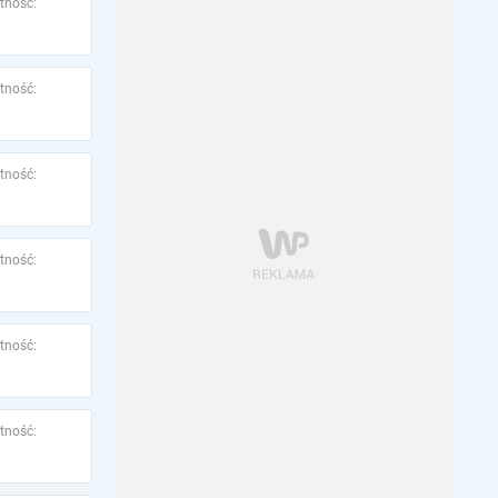
tność:
tność:
tność:
tność:
tność:
tność: