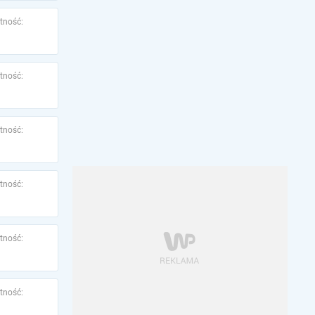
tność:
tność:
tność:
tność:
tność:
tność: