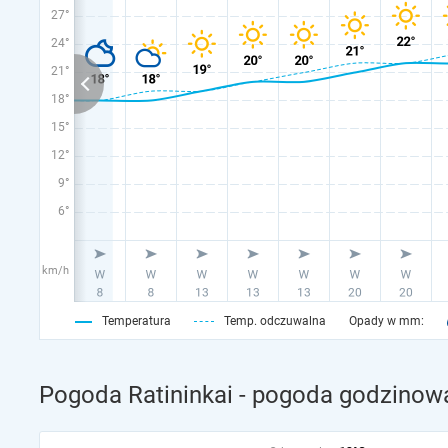
27°
24°
21°
18°
15°
12°
9°
6°
km/h
Temperatura
Temp. odczuwalna
Opady w mm:
Pogoda Ratininkai - pogoda godzinowa