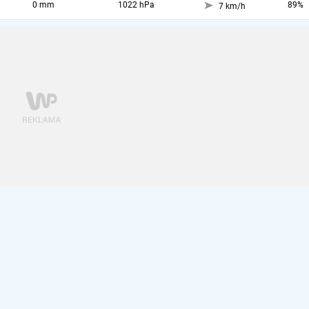
0 mm
1022 hPa
89%
7 km/h