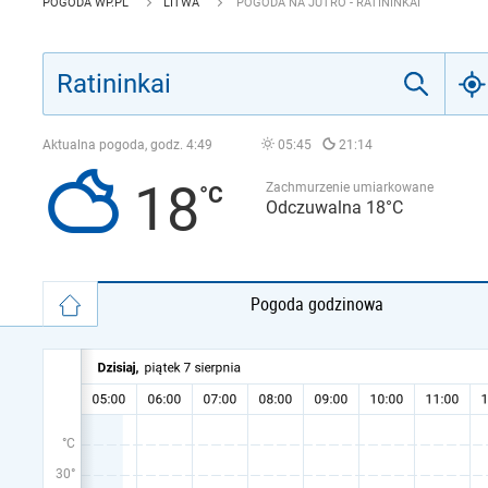
POGODA WP.PL
LITWA
POGODA NA JUTRO - RATININKAI
Aktualna pogoda, godz.
4:49
05:45
21:14
18
Zachmurzenie umiarkowane
Odczuwalna 18°C
Pogoda godzinowa
°C
30°