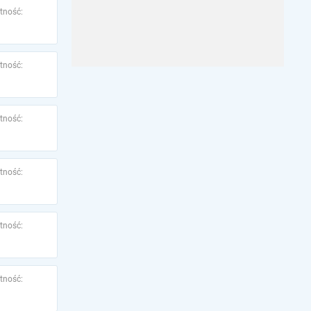
tność:
tność:
tność:
tność:
tność:
tność: