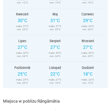
min. 12°C
min. 15°C
min. 19°C
Kwiecień
Maj
Czerwiec
30°C
31°C
29°C
maks. 37°C
maks. 37°C
maks. 34°C
min. 23°C
min. 25°C
min. 26°C
Lipiec
Sierpień
Wrzesień
27°C
27°C
27°C
maks. 30°C
maks. 30°C
maks. 30°C
min. 24°C
min. 24°C
min. 23°C
Październik
Listopad
Grudzień
25°C
22°C
18°C
maks. 29°C
maks. 27°C
maks. 24°C
min. 20°C
min. 16°C
min. 12°C
Miejsca w pobliżu Rāngāmātia