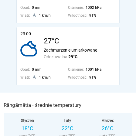
Opad:
0 mm
Ciśnienie:
1002 hPa
Wiatr:
1 km/h
Wilgotność:
91%
23:00
27°C
Zachmurzenie umiarkowane
Odczuwalna
29°C
Opad:
0 mm
Ciśnienie:
1001 hPa
Wiatr:
1 km/h
Wilgotność:
91%
Rāngāmātia - średnie temperatury
Styczeń
Luty
Marzec
18°C
22°C
26°C
maks. 24°C
maks. 28°C
maks. 33°C