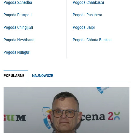
Pogoda Sāhedba
Pogoda Chankusāi
Pogoda Petāpeti
Pogoda Pasubera
Pogoda Chingijāri
Pogoda Baipi
Pogoda Hesāband
Pogoda Chhota Bankou
Pogoda Nunguri
POPULARNE
NAJNOWSZE