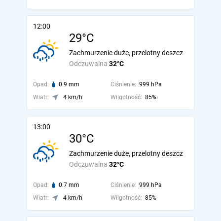
12:00
29°C
Zachmurzenie duże, przelotny deszcz
Odczuwalna
32°C
Opad:
0.9 mm
Ciśnienie:
999 hPa
Wiatr:
4 km/h
Wilgotność:
85%
13:00
30°C
Zachmurzenie duże, przelotny deszcz
Odczuwalna
32°C
Opad:
0.7 mm
Ciśnienie:
999 hPa
Wiatr:
4 km/h
Wilgotność:
85%