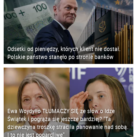
Odsetki od pieniędzy, których klient nie dostał.
Polskie państwo stanęło po stronie banków
Ewa Woydyłło TŁUMACZY SIĘ ze słów o Idze
Świątek i pogrąża się jeszcze bardziej? "Ta
dziewczyna troszkę straciła panowanie nad sobą.
I to nie jest pogardliwe"