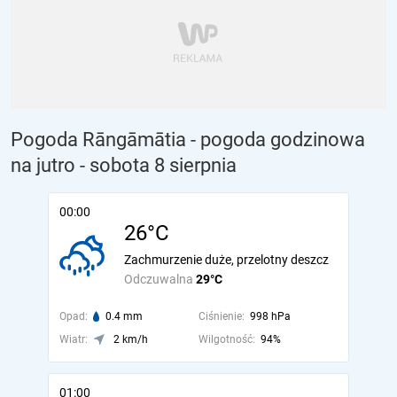
Pogoda Rāngāmātia - pogoda godzinowa
na jutro
- sobota 8 sierpnia
00:00
26°C
Zachmurzenie duże, przelotny deszcz
Odczuwalna
29°C
Opad:
0.4 mm
Ciśnienie:
998 hPa
Wiatr:
2 km/h
Wilgotność:
94%
01:00