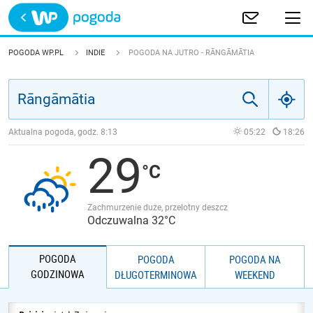
Trwa ładowanie
POLSKA
POGODA WP.PL
INDIE
POGODA NA JUTRO - RĀNGĀMĀTIA
EUROPA
ŚWIAT
Aktualna pogoda, godz.
8:13
05:22
18:26
29
JAKOŚĆ POWIETRZA
Zachmurzenie duże, przelotny deszcz
Odczuwalna 32°C
POGODA
POGODA
POGODA NA
GODZINOWA
DŁUGOTERMINOWA
WEEKEND