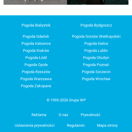
Pogoda Białystok
Pogoda Bydgoszcz
Pogoda Gdańsk
Pogoda Gorzów Wielkopolski
Pogoda Katowice
Pogoda Kielce
Pogoda Kraków
Pogoda Lublin
Pogoda Łódź
Pogoda Olsztyn
Pogoda Opole
Pogoda Poznań
Pogoda Rzeszów
Pogoda Szczecin
Pogoda Warszawa
Pogoda Wrocław
Pogoda Zakopane
© 1995-2026 Grupa WP
Reklama
O nas
Prywatność
Ustawienia prywatności
Regulamin
Mapa strony