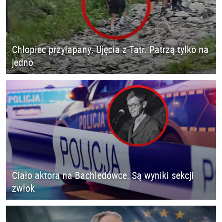
Chłopiec przyłapany. Ujęcia z Tatr. Patrzą tylko na
jedno
Ciało aktora na Bachledówce. Są wyniki sekcji
zwłok