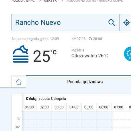
POGODA WP.PL
MEKSYK
POGODA NA JUTRO - RANCHO NUEVO
Aktualna pogoda, godz.
12:39
07:08
20:08
25
Mgliście
Odczuwalna 26°C
Pogoda godzinowa
°C
36°