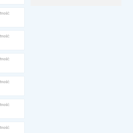
tność:
tność:
tność:
tność:
tność:
tność: