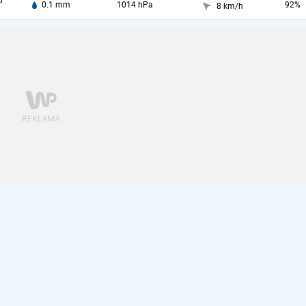
i
0.1 mm
1014 hPa
92%
8 km/h