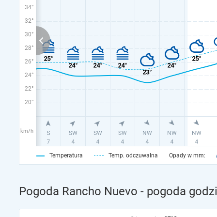
34°
32°
30°
28°
26°
24°
22°
20°
km/h
Temperatura
Temp. odczuwalna
Opady w mm:
Pogoda Rancho Nuevo - pogoda godzi