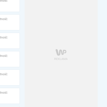
tność:
tność:
tność:
tność:
tność:
tność: