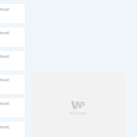
tność:
tność:
tność:
tność:
tność:
tność: