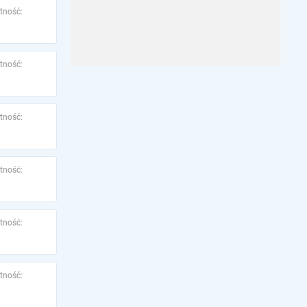
tność:
tność:
tność:
tność:
tność:
tność: