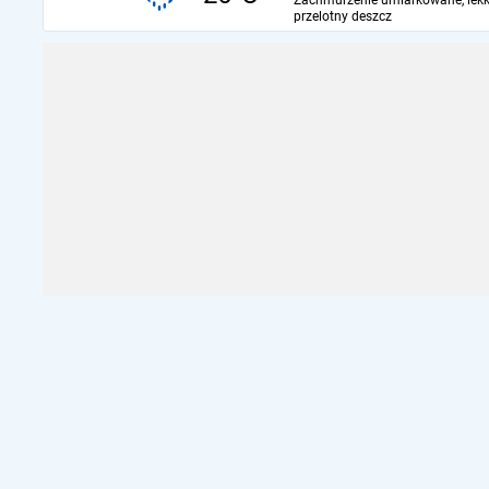
Zachmurzenie umiarkowane, lekk
przelotny deszcz