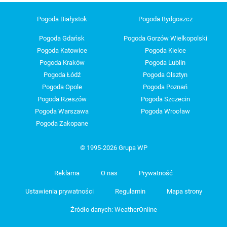
Pogoda Białystok
Pogoda Bydgoszcz
Pogoda Gdańsk
Pogoda Gorzów Wielkopolski
Pogoda Katowice
Pogoda Kielce
Pogoda Kraków
Pogoda Lublin
Pogoda Łódź
Pogoda Olsztyn
Pogoda Opole
Pogoda Poznań
Pogoda Rzeszów
Pogoda Szczecin
Pogoda Warszawa
Pogoda Wrocław
Pogoda Zakopane
© 1995-2026 Grupa WP
Reklama
O nas
Prywatność
Ustawienia prywatności
Regulamin
Mapa strony
Źródło danych: WeatherOnline