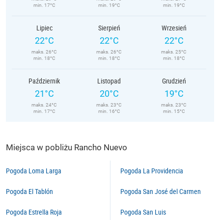
min. 17°C
min. 19°C
min. 19°C
Lipiec
Sierpień
Wrzesień
22°C
22°C
22°C
maks. 26°C
maks. 26°C
maks. 25°C
min. 18°C
min. 18°C
min. 18°C
Październik
Listopad
Grudzień
21°C
20°C
19°C
maks. 24°C
maks. 23°C
maks. 23°C
min. 17°C
min. 16°C
min. 15°C
Miejsca w pobliżu Rancho Nuevo
Pogoda Loma Larga
Pogoda La Providencia
Pogoda El Tablón
Pogoda San José del Carmen
Pogoda Estrella Roja
Pogoda San Luis