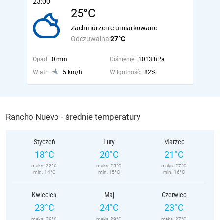
23:00
25°C
Zachmurzenie umiarkowane
Odczuwalna
27°C
Opad:
0 mm
Ciśnienie:
1013 hPa
Wiatr:
5 km/h
Wilgotność:
82%
Rancho Nuevo - średnie temperatury
Styczeń
Luty
Marzec
18°C
20°C
21°C
maks. 23°C
maks. 25°C
maks. 27°C
min. 14°C
min. 15°C
min. 16°C
Kwiecień
Maj
Czerwiec
23°C
24°C
23°C
maks. 29°C
maks. 29°C
maks. 27°C