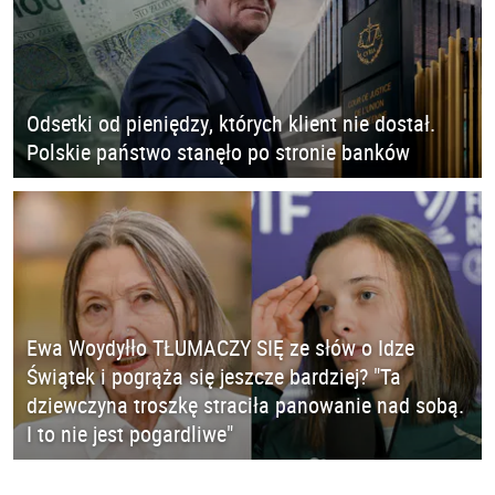
Odsetki od pieniędzy, których klient nie dostał.
Polskie państwo stanęło po stronie banków
Ewa Woydyłło TŁUMACZY SIĘ ze słów o Idze
Świątek i pogrąża się jeszcze bardziej? "Ta
dziewczyna troszkę straciła panowanie nad sobą.
I to nie jest pogardliwe"