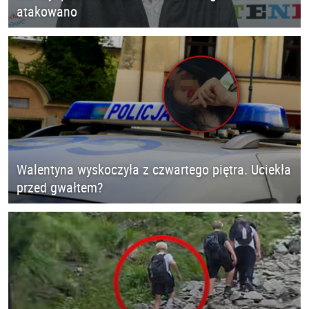
atakowano
Walentyna wyskoczyła z czwartego piętra. Uciekła
przed gwałtem?