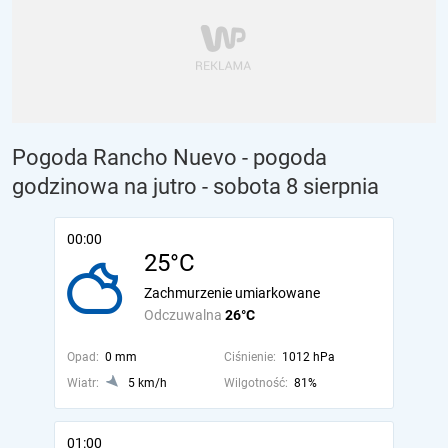
Pogoda Rancho Nuevo - pogoda
godzinowa na jutro
- sobota 8 sierpnia
00:00
25°C
Zachmurzenie umiarkowane
Odczuwalna
26°C
Opad:
0 mm
Ciśnienie:
1012 hPa
Wiatr:
5 km/h
Wilgotność:
81%
01:00