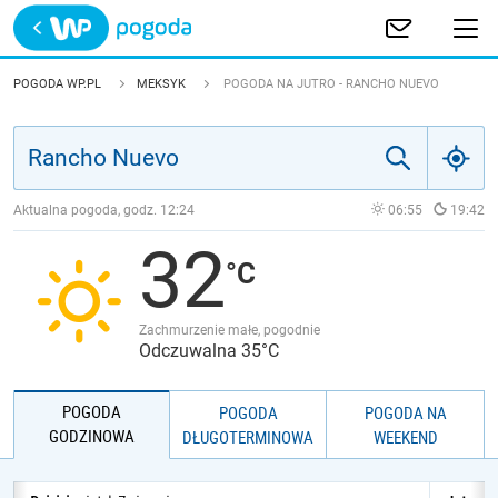
Trwa ładowanie
POLSKA
POGODA WP.PL
MEKSYK
POGODA NA JUTRO - RANCHO NUEVO
EUROPA
ŚWIAT
Aktualna pogoda, godz.
12:24
06:55
19:42
32
JAKOŚĆ POWIETRZA
Zachmurzenie małe, pogodnie
Odczuwalna 35°C
POGODA
POGODA
POGODA NA
GODZINOWA
DŁUGOTERMINOWA
WEEKEND