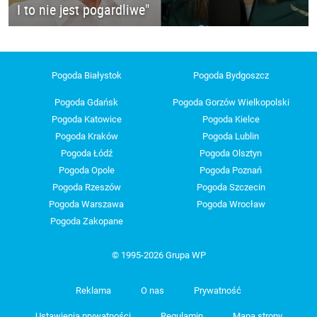
I to nie jest pogardliwe"
Pogoda Białystok
Pogoda Bydgoszcz
Pogoda Gdańsk
Pogoda Gorzów Wielkopolski
Pogoda Katowice
Pogoda Kielce
Pogoda Kraków
Pogoda Lublin
Pogoda Łódź
Pogoda Olsztyn
Pogoda Opole
Pogoda Poznań
Pogoda Rzeszów
Pogoda Szczecin
Pogoda Warszawa
Pogoda Wrocław
Pogoda Zakopane
© 1995-2026 Grupa WP
Reklama
O nas
Prywatność
Ustawienia prywatności
Regulamin
Mapa strony