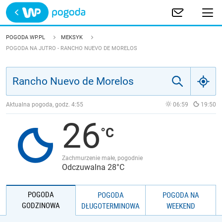
Trwa ładowanie
POLSKA
POGODA WP.PL
MEKSYK
POGODA NA JUTRO - RANCHO NUEVO DE MORELOS
EUROPA
ŚWIAT
Aktualna pogoda, godz.
4:55
06:59
19:50
JAKOŚĆ POWIETRZA
26
Zachmurzenie małe, pogodnie
Odczuwalna 28°C
POGODA
POGODA
POGODA NA
GODZINOWA
DŁUGOTERMINOWA
WEEKEND