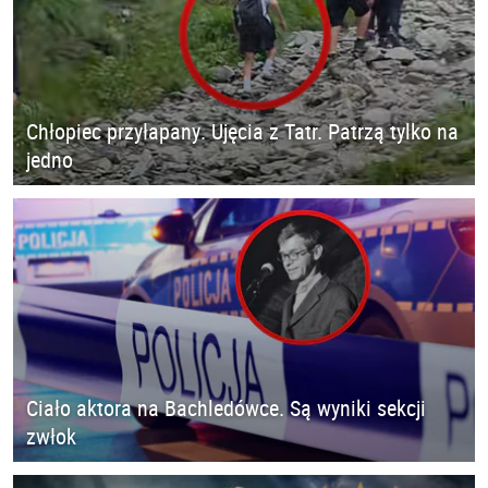
Chłopiec przyłapany. Ujęcia z Tatr. Patrzą tylko na
jedno
Ciało aktora na Bachledówce. Są wyniki sekcji
zwłok