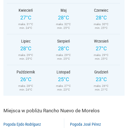
Kwiecień
Maj
Czerwiec
27°C
28°C
28°C
maks. 31°C
maks. 32°C
maks. 30°C
min. 24°C
min. 25°C
min. 25°C
Lipiec
Sierpień
Wrzesień
28°C
28°C
27°C
maks. 29°C
maks. 29°C
maks. 29°C
min. 25°C
min. 25°C
min. 25°C
Październik
Listopad
Grudzień
26°C
25°C
23°C
maks. 28°C
maks. 27°C
maks. 26°C
min. 24°C
min. 23°C
min. 21°C
Miejsca w pobliżu Rancho Nuevo de Morelos
Pogoda Ejido Rodríguez
Pogoda José Pérez