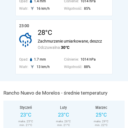
Opad:
1.4 mm
Ciśnienie:
1014 hPa
Wiatr:
16 km/h
Wilgotność:
85%
23:00
28°C
Zachmurzenie umiarkowane, deszcz
Odczuwalna
30°C
Opad:
1.7 mm
Ciśnienie:
1014 hPa
Wiatr:
13 km/h
Wilgotność:
88%
Rancho Nuevo de Morelos - średnie temperatury
Styczeń
Luty
Marzec
23°C
23°C
25°C
maks. 25°C
maks. 26°C
maks. 29°C
min. 21°C
min. 21°C
min. 22°C