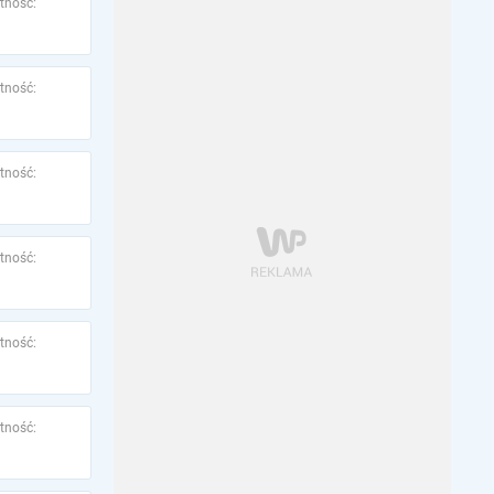
tność:
tność:
tność:
tność:
tność:
tność: