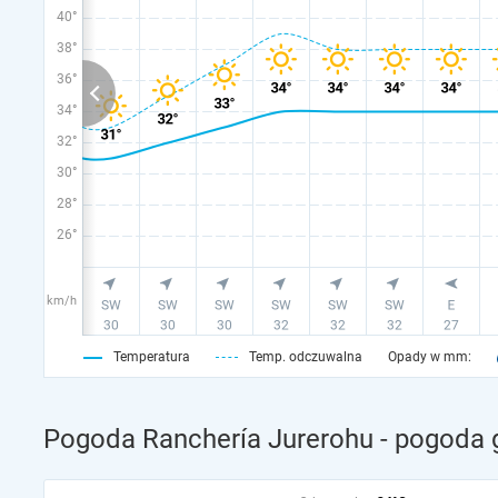
40°
38°
36°
34°
32°
30°
28°
26°
km/h
Temperatura
Temp. odczuwalna
Opady w mm:
Pogoda Ranchería Jurerohu - pogoda 