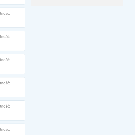
tność:
tność:
tność:
tność:
tność:
tność: