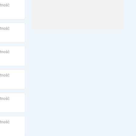
tność:
tność:
tność:
tność:
tność:
tność: