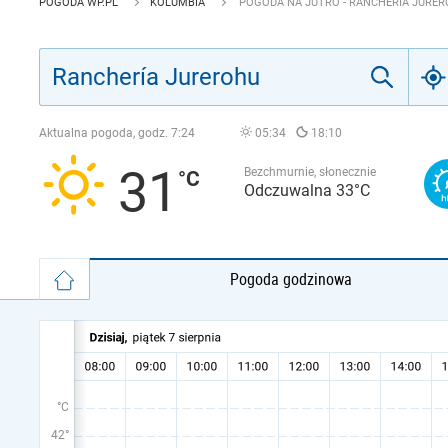
POGODA WP.PL
KOLUMBIA
POGODA NA JUTRO - RANCHERÍA JURE
Aktualna pogoda, godz.
7:24
05:34
18:10
31
Bezchmurnie, słonecznie
Odczuwalna 33°C
Pogoda godzinowa
°C
42°