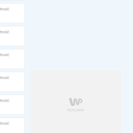
tność:
tność:
tność:
tność:
tność:
tność: