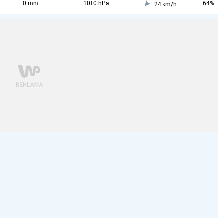
0 mm
1010 hPa
64%
24 km/h